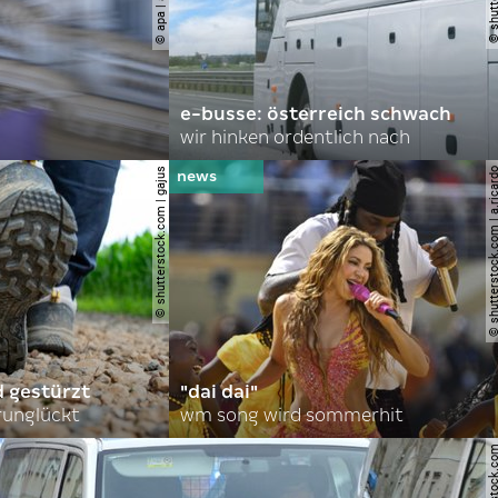
e-busse: österreich schwach
wir hinken ordentlich nach
© shutterstock.com | gajus
© shutterstock.com | a.
d gestürzt
"dai dai"
runglückt
wm song wird sommerhit