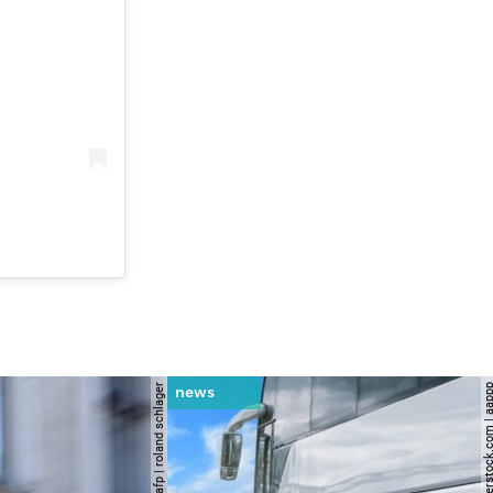
© apa | afp | roland schlager
© shutterstock.com |