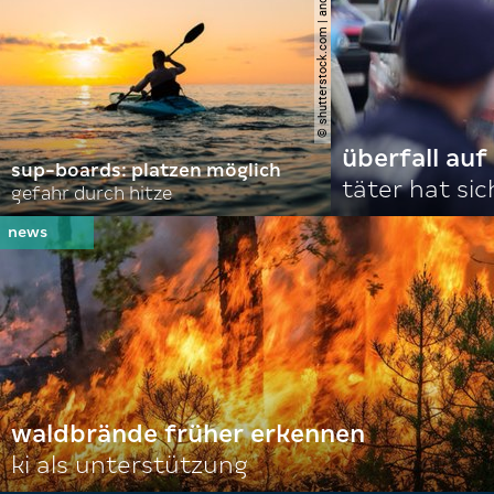
© shutterstock.com | andrei lapkin
überfall au
sup-boards: platzen möglich
täter hat si
gefahr durch hitze
waldbrände früher erkennen
ki als unterstützung