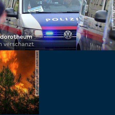
© spitzi-foto / shutters
f dorotheum
ch verschanzt
© shutterstock.com | adam avant