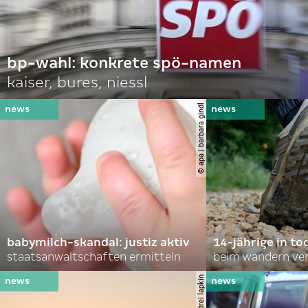
bp-wahl: konkrete spö-namen
kaiser, bures, niessl
© apa | barbara gindl
babymilch-skandal: justiz aktiv
14-jährige in to
staatsanwaltschaften ermitteln
beim wandern ve