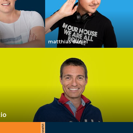
matthias daniel
io
© kronehit