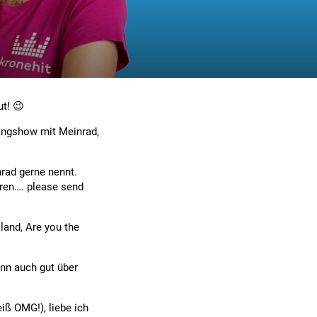
ut! 😉
ningshow mit Meinrad,
nrad gerne nennt.
oren…. please send
land, Are you the
ann auch gut über
ß OMG!), liebe ich