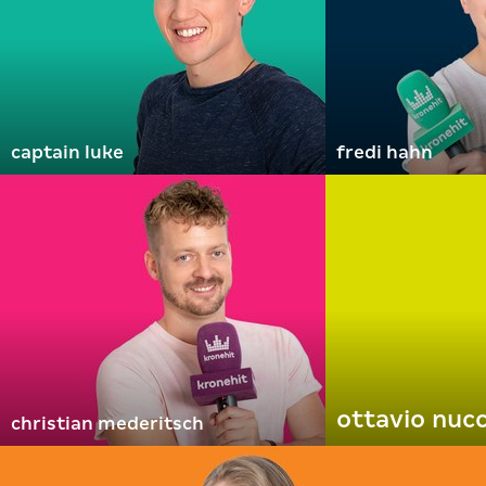
captain luke
fredi hahn
ottavio nucc
christian mederitsch