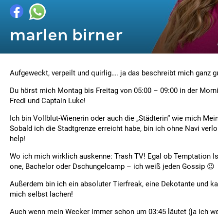
marlen birner
Aufgeweckt, verpeilt und quirlig…. ja das beschreibt mich ganz g
Du hörst mich Montag bis Freitag von 05:00 – 09:00 in der Mor
Fredi und Captain Luke!
Ich bin Vollblut-Wienerin oder auch die „Städterin“ wie mich Mei
Sobald ich die Stadtgrenze erreicht habe, bin ich ohne Navi verl
help!
Wo ich mich wirklich auskenne: Trash TV! Egal ob Temptation Is
one, Bachelor oder Dschungelcamp – ich weiß jeden Gossip 😉
Außerdem bin ich ein absoluter Tierfreak, eine Dekotante und k
mich selbst lachen!
Auch wenn mein Wecker immer schon um 03:45 läutet (ja ich wei