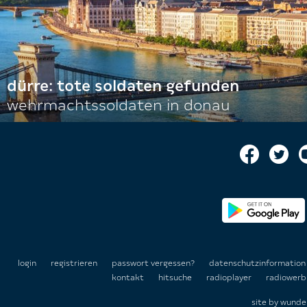
dürre: tote soldaten gefunden
wehrmachtssoldaten in donau
login
registrieren
passwort vergessen?
datenschutzinformatio
kontakt
hitsuche
radioplayer
radiowerb
site by
wunde