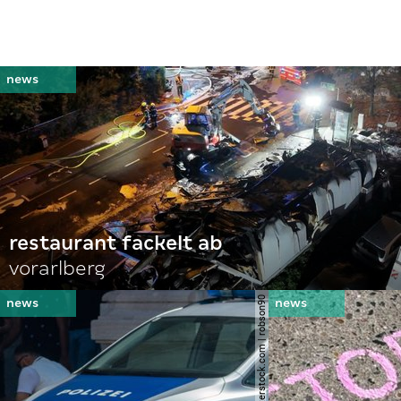
restaurant fackelt ab
vorarlberg
© shutterstock.com | robson90