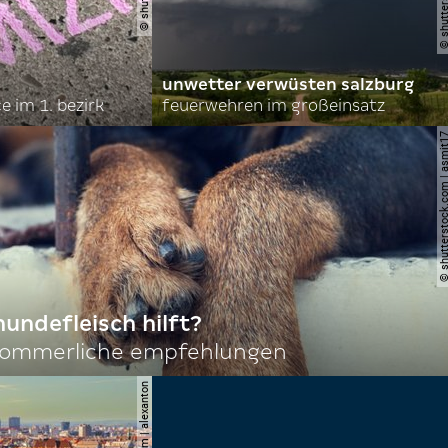
unwetter verwüsten salzburg
 im 1. bezirk
feuerwehren im großeinsatz
© shutterstock.com | 
hundefleisch hilft?
sommerliche empfehlungen