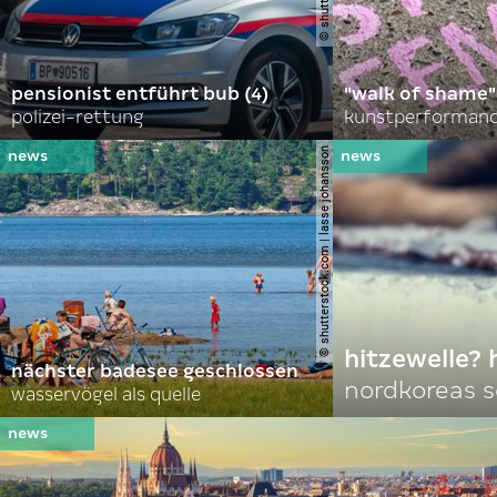
pensionist entführt bub (4)
"walk of shame"
polizei-rettung
kunstperformance
© shutterstock.com | lasse johansson
hitzewelle? 
nächster badesee geschlossen
nordkoreas 
wasservögel als quelle