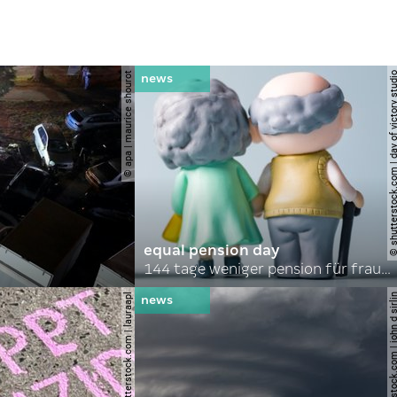
© apa | maurice shourot
© shutterstock.com | day of vict
equal pension day
144 tage weniger pension für frauen
© shutterstock.com | lauraapl
© shutterstock.com | john 