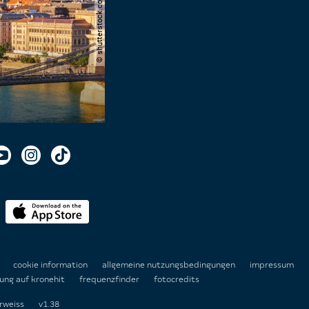
© shutterstock.com | alexanton
n
cookie information
allgemeine nutzungsbedingungen
impressum
ung auf kronehit
frequenzfinder
fotocredits
rweiss
v1.38