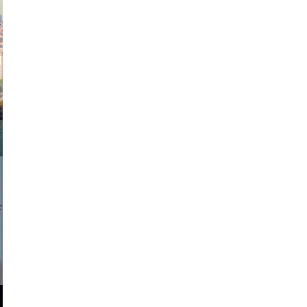
exanton
a sukoff