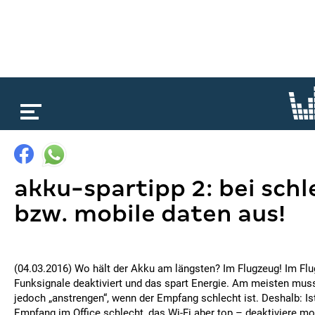
loading...
akku-spartipp 2: bei sc
bzw. mobile daten aus!
(04.03.2016) Wo hält der Akku am längsten? Im Flugzeug! Im Fl
Funksignale deaktiviert und das spart Energie. Am meisten mus
jedoch „anstrengen“, wenn der Empfang schlecht ist. Deshalb: Is
Empfang im Office schlecht, das Wi-Fi aber top – deaktiviere mo