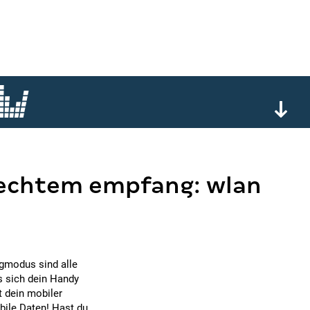
hlechtem empfang: wlan
ugmodus sind alle
s sich dein Handy
t dein mobiler
bile Daten! Hast du