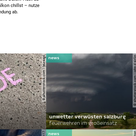
lkon chillst – nutze
ndung ab.
© shutterstock.com | lauraapl
© shutterstock.com | john 
unwetter verwüsten salzburg
feuerwehren im großeinsatz