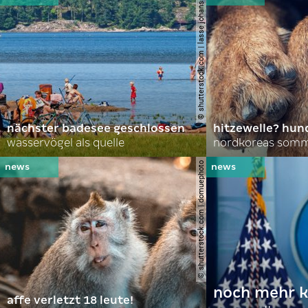
© shutterstock.com | lasse johansson
nächster badesee geschlossen
hitzewelle? hund
wasservögel als quelle
© shutterstock.com | domuephoto
noch mehr k
affe verletzt 18 leute!