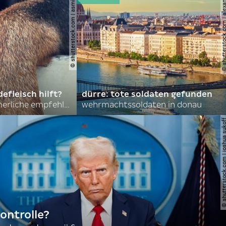
© shutterstock.com | asmit17
© shutterstock.com | al
efleisch hilft?
dürre: tote soldaten gefunden
nordkoreas sommerliche empfehlungen
wehrmachtssoldaten in donau
© shutterstock.com | joshu
ontrolle?