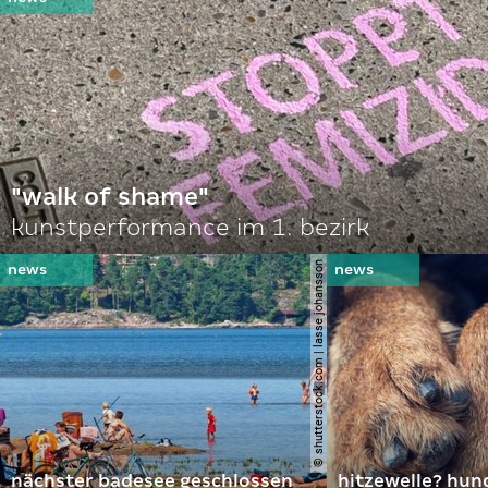
"walk of shame"
kunstperformance im 1. bezirk
© shutterstock.com | lasse johansson
nächster badesee geschlossen
hitzewelle? hund