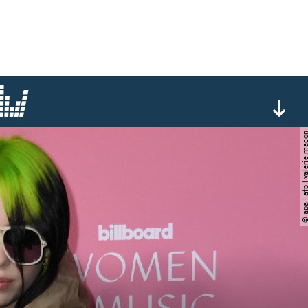
© apa | afp | valeri