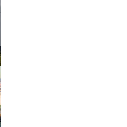
d sirlin
exanton