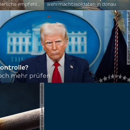
nordkoreas sommerliche empfehlungen
wehrmachtssoldaten in donau
© shutterstock.com | joshu
ontrolle?
noch mehr prüfen
© shutterstock.com | cerevonstudio