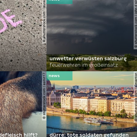
© shutterstock.com | lauraapl
© shutterstock.com | john 
unwetter verwüsten salzburg
feuerwehren im großeinsatz
© shutterstock.com | asmit17
© shutterstock.com | al
efleisch hilft?
dürre: tote soldaten gefunden