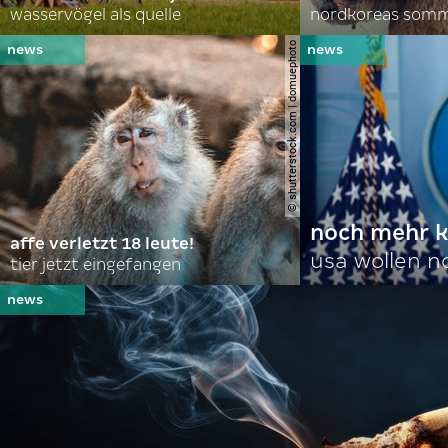
wasservögel als quelle
© shutterstock.com | domuephoto
noch mehr k
affe verletzt 18 leute!
usa wollen 
tier jetzt eingefangen