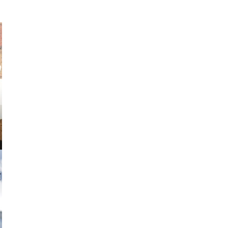
v radin
tzi-foto