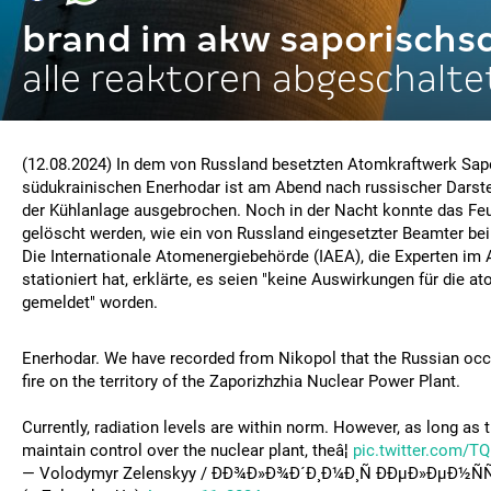
brand im akw saporischs
alle reaktoren abgeschalte
(12.08.2024) In dem von Russland besetzten Atomkraftwerk Sap
südukrainischen Enerhodar ist am Abend nach russischer Darste
der Kühlanlage ausgebrochen. Noch in der Nacht konnte das Feu
gelöscht werden, wie ein von Russland eingesetzter Beamter bei 
Die Internationale Atomenergiebehörde (IAEA), die Experten im
stationiert hat, erklärte, es seien "keine Auswirkungen für die a
gemeldet" worden.
Enerhodar. We have recorded from Nikopol that the Russian occ
fire on the territory of the Zaporizhzhia Nuclear Power Plant.
Currently, radiation levels are within norm. However, as long as 
maintain control over the nuclear plant, theâ¦
pic.twitter.com/T
— Volodymyr Zelenskyy / ÐÐ¾Ð»Ð¾Ð´Ð¸Ð¼Ð¸Ñ ÐÐµÐ»ÐµÐ½ÑÑ