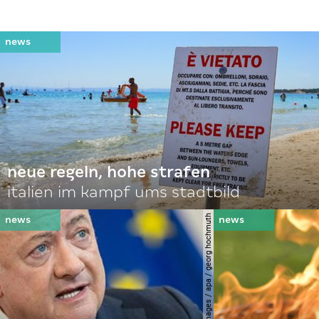
neue regeln, hohe strafen
italien im kampf ums stadtbild
© apa-images / apa / georg hochmuth