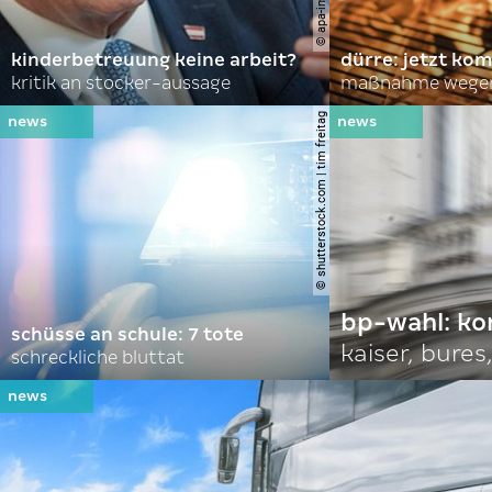
kinderbetreuung keine arbeit?
dürre: jetzt kom
kritik an stocker-aussage
maßnahme wegen
© shutterstock.com | tim freitag
bp-wahl: k
schüsse an schule: 7 tote
kaiser, bures,
schreckliche bluttat