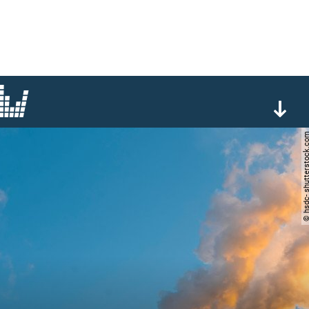
© hsdc- shuttersto