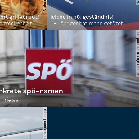
mt grillverbot!
leiche in nö: geständnis!
 trockenheit
18-jähriger hat mann getötet
© apa | afp | roland s
onkrete spö-namen
 niessl
© shutterstock.com | aappp