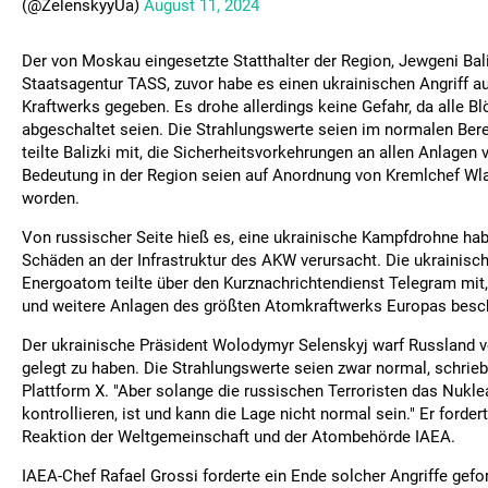
(@ZelenskyyUa)
August 11, 2024
Der von Moskau eingesetzte Statthalter der Region, Jewgeni Baliz
Staatsagentur TASS, zuvor habe es einen ukrainischen Angriff 
Kraftwerks gegeben. Es drohe allerdings keine Gefahr, da alle 
abgeschaltet seien. Die Strahlungswerte seien im normalen Ber
teilte Balizki mit, die Sicherheitsvorkehrungen an allen Anlagen 
Bedeutung in der Region seien auf Anordnung von Kremlchef Wla
worden.
Von russischer Seite hieß es, eine ukrainische Kampfdrohne hab
Schäden an der Infrastruktur des AKW verursacht. Die ukrainis
Energoatom teilte über den Kurznachrichtendienst Telegram mit,
und weitere Anlagen des größten Atomkraftwerks Europas besch
Der ukrainische Präsident Wolodymyr Selenskyj warf Russland 
gelegt zu haben. Die Strahlungswerte seien zwar normal, schrieb
Plattform X. "Aber solange die russischen Terroristen das Nukle
kontrollieren, ist und kann die Lage nicht normal sein." Er forder
Reaktion der Weltgemeinschaft und der Atombehörde IAEA.
IAEA-Chef Rafael Grossi forderte ein Ende solcher Angriffe gefor