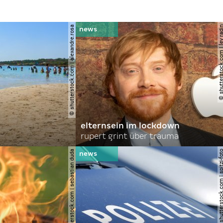
© shutterstock.com | alexandre.rosa
© shutterstock.com | le
elternsein im lockdown
rupert grint über trauma
© shutterstock.com | sebastian duda
© shutterstock.com | spi