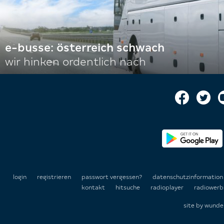
e-busse: österreich schwach
wir hinken ordentlich nach
login
registrieren
passwort vergessen?
datenschutzinformatio
kontakt
hitsuche
radioplayer
radiowerb
site by
wunde