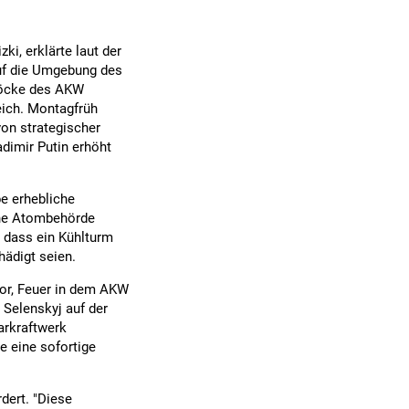
ki, erklärte laut der
auf die Umgebung des
Blöcke des AKW
eich. Montagfrüh
von strategischer
dimir Putin erhöht
e erhebliche
che Atombehörde
 dass ein Kühlturm
ädigt seien.
vor, Feuer in dem AKW
 Selenskyj auf der
arkraftwerk
te eine sofortige
dert. "Diese