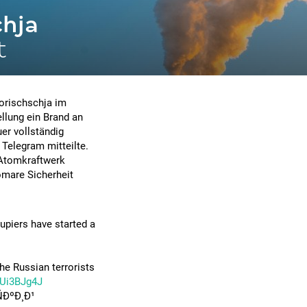
chja
t
orischschja im
llung ein Brand an
er vollständig
Telegram mitteilte.
 Atomkraftwerk
tomare Sicherheit
upiers have started a
the Russian terrorists
QUi3BJg4J
ÐºÐ¸Ð¹