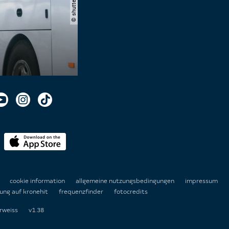
n
cookie information
allgemeine nutzungsbedingungen
impressum
ung auf kronehit
frequenzfinder
fotocredits
rweiss
v1.38