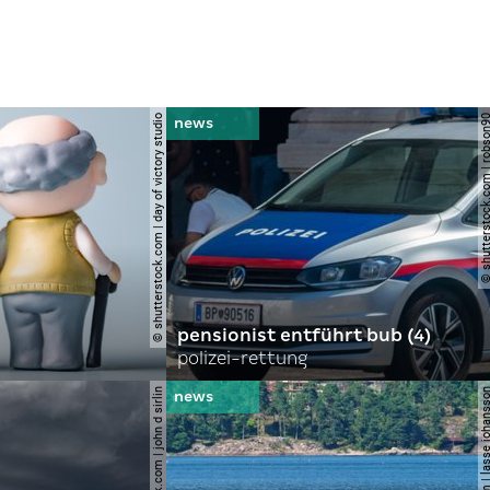
© shutterstock.com | day of victory studio
© shutterstock.com | r
pensionist entführt bub (4)
polizei-rettung
© shutterstock.com | john d sirlin