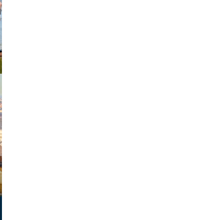
johansson
exanton