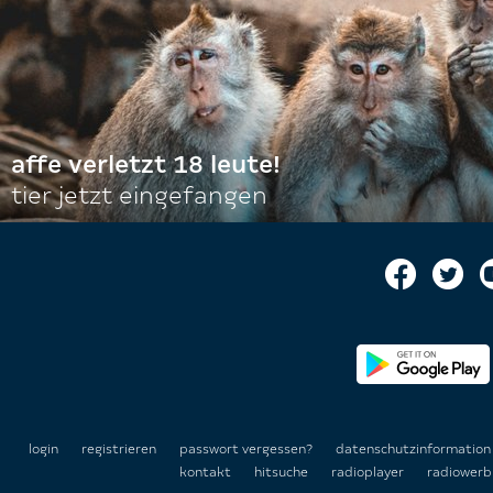
affe verletzt 18 leute!
tier jetzt eingefangen
login
registrieren
passwort vergessen?
datenschutzinformatio
kontakt
hitsuche
radioplayer
radiowerb