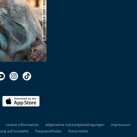
© shutterstock.com | domuephoto
n
cookie information
allgemeine nutzungsbedingungen
impressum
ung auf kronehit
frequenzfinder
fotocredits