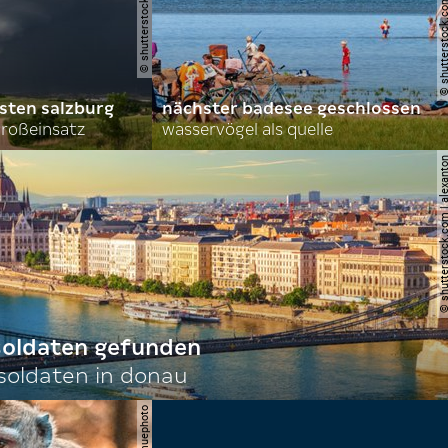
© shutterstock.com | lasse 
sten salzburg
nächster badesee geschlossen
roßeinsatz
wasservögel als quelle
© shutterstock.com | al
 soldaten gefunden
oldaten in donau