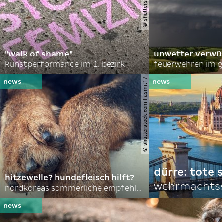
"walk of shame"
unwetter verwü
kunstperformance im 1. bezirk
feuerwehren im g
© shutterstock.com | asmit17
dürre: tote
hitzewelle? hundefleisch hilft?
wehrmachtss
nordkoreas sommerliche empfehlungen