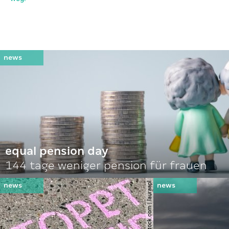
equal pension day
144 tage weniger pension für frauen
© shutterstock.com | lauraapl