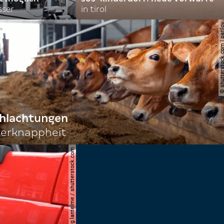
sser
in tirol
© shutterstock.com | 
chlachtungen
terknappheit
© joerg lantelme / shutterstock.com