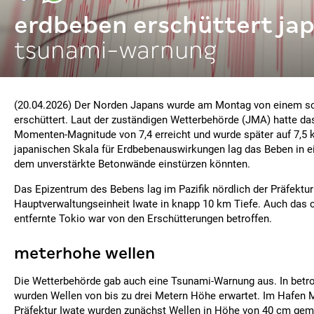
erdbeben erschüttert ja
tsunami-warnung
(20.04.2026) Der Norden Japans wurde am Montag von einem s
erschüttert. Laut der zuständigen Wetterbehörde (JMA) hatte da
Momenten-Magnitude von 7,4 erreicht und wurde später auf 7,5 ko
japanischen Skala für Erdbebenauswirkungen lag das Beben in e
dem unverstärkte Betonwände einstürzen könnten.
Das Epizentrum des Bebens lag im Pazifik nördlich der Präfektur
Hauptverwaltungseinheit Iwate in knapp 10 km Tiefe. Auch das 
entfernte Tokio war von den Erschütterungen betroffen.
meterhohe wellen
Die Wetterbehörde gab auch eine Tsunami-Warnung aus. In betr
wurden Wellen von bis zu drei Metern Höhe erwartet. Im Hafen M
Präfektur Iwate wurden zunächst Wellen in Höhe von 40 cm geme