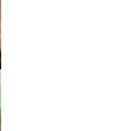
am avant
rhofer