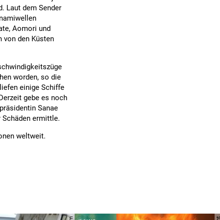
d. Laut dem Sender
unamiwellen
wate, Aomori und
h von den Küsten
schwindigkeitszüge
hen worden, so die
efen einige Schiffe
Derzeit gebe es noch
präsidentin Sanae
r Schäden ermittle.
ionen weltweit.