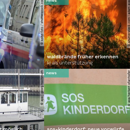
© spitzi-foto / shutterstock.com
© shutterstock.com | ad
waldbrände früher erkennen
ki als unterstützung
© apa | georg hochmuth
© apa/herbert pfar
rt möglich
sos-kinderdorf: neue vorwürfe