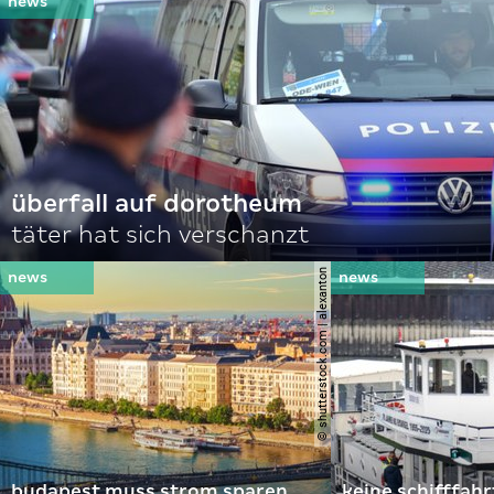
überfall auf dorotheum
täter hat sich verschanzt
© shutterstock.com | alexanton
budapest muss strom sparen
keine schifffah