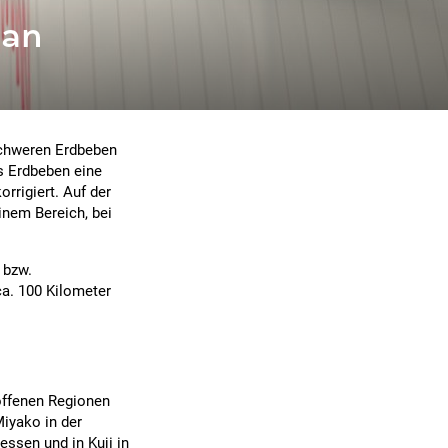
pan
chweren Erdbeben
s Erdbeben eine
rrigiert. Auf der
inem Bereich, bei
 bzw.
ca. 100 Kilometer
offenen Regionen
iyako in der
ssen und in Kuji in