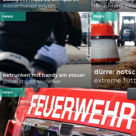
wassermangel extrem
donau-niedrigwa
© shutterstock.com | hadrian
dürre: nots
betrunken mit handy am steuer
extreme fut
polizei stoppt alkolenker