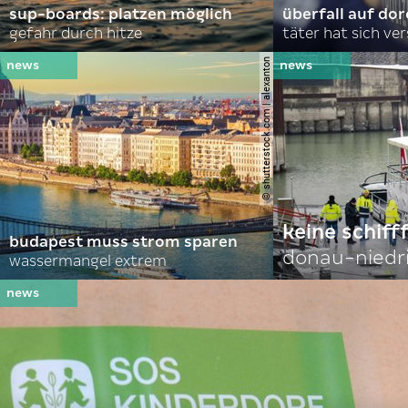
sup-boards: platzen möglich
überfall auf d
gefahr durch hitze
täter hat sich ve
© shutterstock.com | alexanton
keine schiff
budapest muss strom sparen
donau-niedr
wassermangel extrem