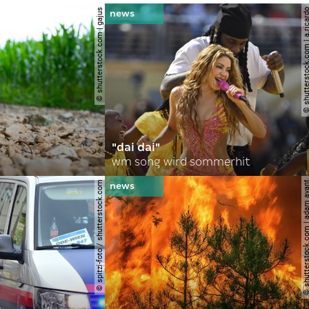
© shutterstock.com | gajus
© shutterstock.com | a.
"dai dai"
wm song wird sommerhit
© spitzi-foto / shutterstock.com
© shutterstock.com | ad