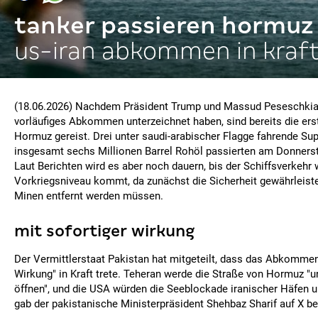
tanker passieren hormuz
us-iran abkommen in kraf
(18.06.2026) Nachdem Präsident Trump und Massud Peseschkia
vorläufiges Abkommen unterzeichnet haben, sind bereits die ers
Hormuz gereist. Drei unter saudi-arabischer Flagge fahrende Su
insgesamt sechs Millionen Barrel Rohöl passierten am Donners
Laut Berichten wird es aber noch dauern, bis der Schiffsverkehr 
Vorkriegsniveau kommt, da zunächst die Sicherheit gewährleis
Minen entfernt werden müssen.
mit sofortiger wirkung
Der Vermittlerstaat Pakistan hat mitgeteilt, dass das Abkommen
Wirkung" in Kraft trete. Teheran werde die Straße von Hormuz "u
öffnen", und die USA würden die Seeblockade iranischer Häfen
gab der pakistanische Ministerpräsident Shehbaz Sharif auf X b