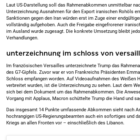
Laut US-Darstellung soll das Rahmenabkommen unmittelbar nac
Unterzeichnung Ausnahmen für den Export iranischen Rohöls er
Sanktionen gegen den Iran würden erst im Zuge einer endgültige
vollständig aufgehoben. Auch die Freigabe eingefrorener irani
im Ausland wurde zugesagt. Die konkrete Umsetzung bleibt jedoc
Verhandlungen.
unterzeichnung im schloss von versail
Im französischen Versailles unterzeichnete Trump das Rahm
des G7-Gipfels. Zuvor war er von Frankreichs Präsidenten Emm
Schloss empfangen worden. Auf Videoaufnahmen des Weißen Ha
verbreitet wurden, ist die Unterzeichnung zu sehen. Laut dem W
sich bei dem Dokument um das Rahmenabkommen. Die Anwesen
Vorgang mit Applaus, Macron schüttelte Trump die Hand und sagt
Das insgesamt 14 Punkte umfassende Abkommen sieht nach A
hochrangigen US-Regierungsbeamten auch ein sofortiges und d
Kriegs an allen Fronten vor – einschließlich des Libanon.