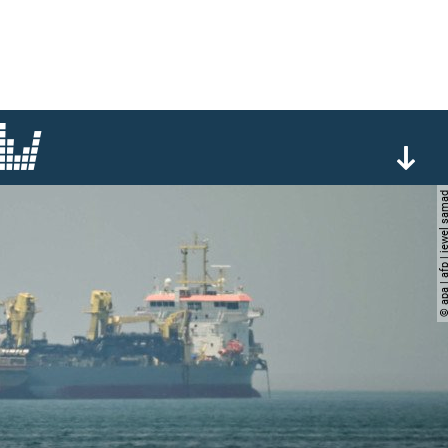
© apa | afp | jewel