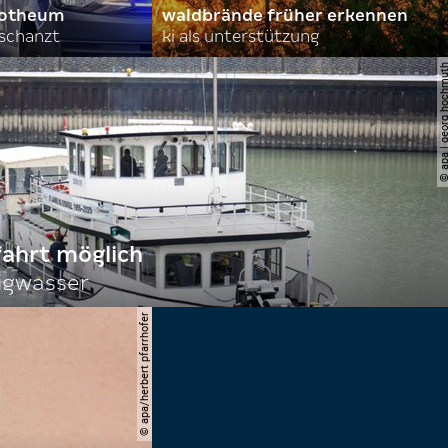
orotheum
waldbrände früher erkennen
rschanzt
ki als unterstützung
© apa | georg ho
fahrt möglich
igwasser
© apa/herbert pfarrhofer