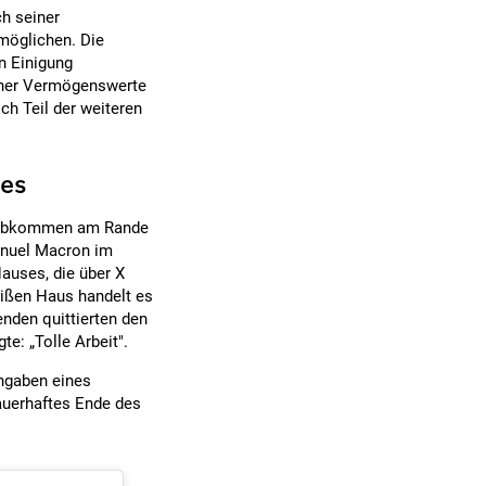
h seiner
möglichen. Die
n Einigung
scher Vermögenswerte
h Teil der weiteren
les
enabkommen am Rande
anuel Macron im
uses, die über X
eißen Haus handelt es
den quittierten den
e: „Tolle Arbeit".
ngaben eines
auerhaftes Ende des