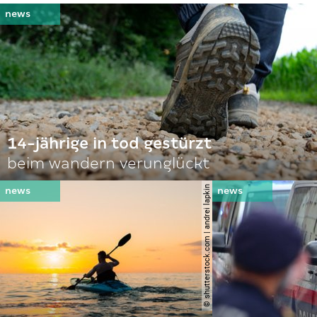
14-jährige in tod gestürzt
beim wandern verunglückt
© shutterstock.com | andrei lapkin