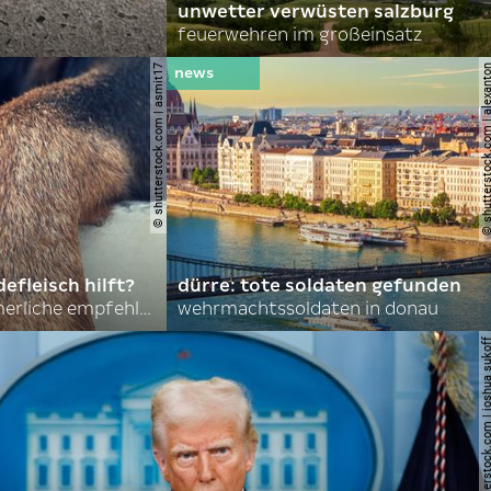
unwetter verwüsten salzburg
feuerwehren im großeinsatz
© shutterstock.com | asmit17
© shutterstock.com | al
efleisch hilft?
dürre: tote soldaten gefunden
nordkoreas sommerliche empfehlungen
wehrmachtssoldaten in donau
© shutterstock.com | joshu