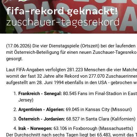
fifa-rekord geknackt!
zuschauer-tagesrekord
(17.06.2026) Die vier Dienstagspiele (Ortszeit) bei der laufend
mit Österreich-Beteiligung für einen neuen Zuschauer-Tagesreko
gesorgt.
Laut FIFA-Angaben verfolgten 281.223 Menschen die vier Matche
womit der fast 32 Jahre alte Rekord von 277.070 Zuschauerinne
aufgestellt am 28. Juni 1994 ebenfalls in den USA - gebrochen w
Frankreich - Senegal:
80.545 Fans im Final-Stadion in Eas
Jersey)
Argentinien - Algerien:
69.045 in Kansas City (Missouri)
Österreich - Jordanien:
68.527 in Santa Clara (Kalifornien)
Irak - Norwegen:
63.106 in Foxborough (Massachusetts)
Der Durchschnitt nach sechs Tagen liegt bei 65.483, womit das 