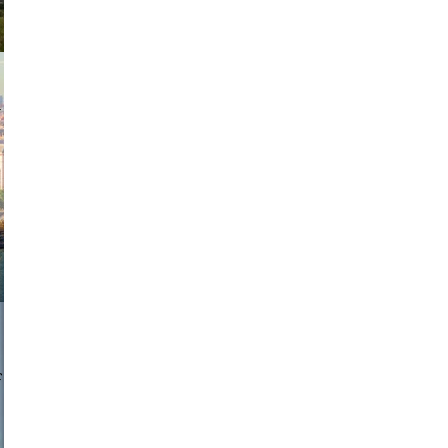
exanton
a sukoff