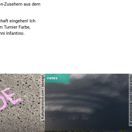
ion-Zusehern aus dem
haft eingehen! Ich
m Turnier Farbe,
ni Infantino.
© shutterstock.com | lauraapl
© shutterstock.com | john 