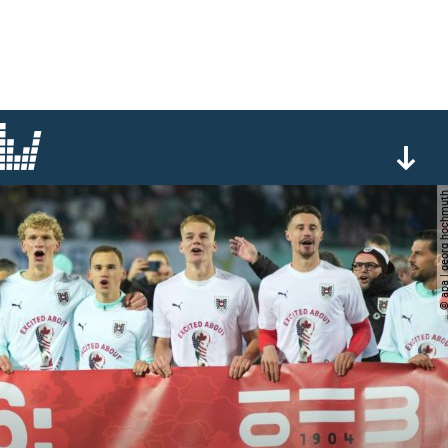
© apa | georg ho