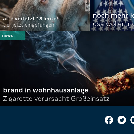
noch mehr k
affe verletzt 18 leute!
usa wollen 
tier jetzt eingefangen
brand in wohnhausanlage
Zigarette verursacht Großeinsatz