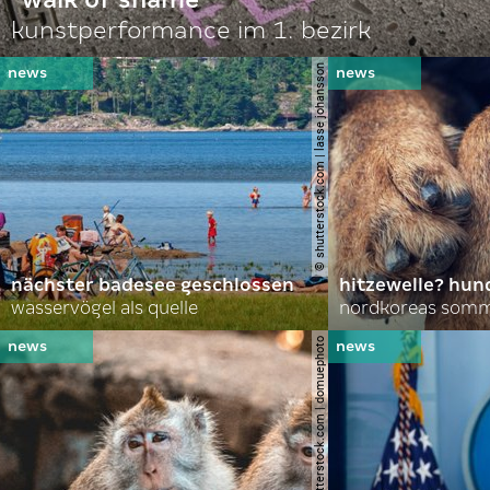
kunstperformance im 1. bezirk
© shutterstock.com | lasse johansson
nächster badesee geschlossen
hitzewelle? hund
wasservögel als quelle
© shutterstock.com | domuephoto