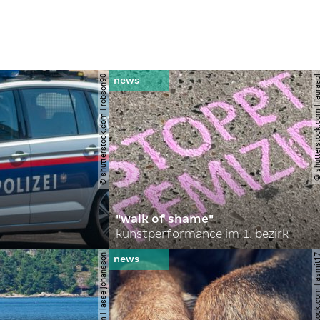
© shutterstock.com | robson90
© shutterstock.com | l
"walk of shame"
kunstperformance im 1. bezirk
© shutterstock.com | 