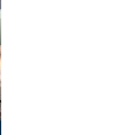
muephoto