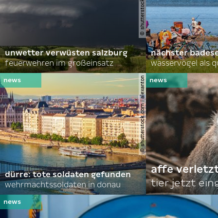
unwetter verwüsten salzburg
nächster bades
feuerwehren im großeinsatz
wasservögel als q
© shutterstock.com | alexanton
affe verletz
dürre: tote soldaten gefunden
tier jetzt ei
wehrmachtssoldaten in donau