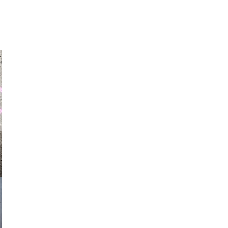
auraapl
asmit17