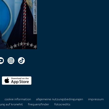
© shutterstock.com | joshua sukoff
n
cookie information
allgemeine nutzungsbedingungen
impressum
ung auf kronehit
frequenzfinder
fotocredits