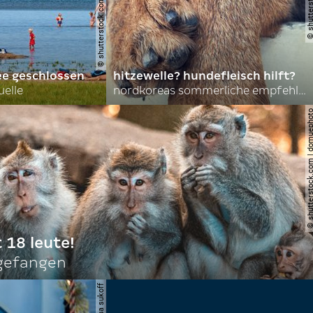
© shutterstock.com | lasse johansson
ee geschlossen
hitzewelle? hundefleisch hilft?
uelle
nordkoreas sommerliche empfehlungen
© shutterstock.com | do
t 18 leute!
ngefangen