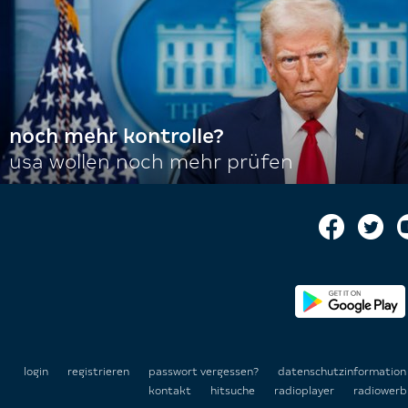
noch mehr kontrolle?
usa wollen noch mehr prüfen
login
registrieren
passwort vergessen?
datenschutzinformatio
kontakt
hitsuche
radioplayer
radiowerb