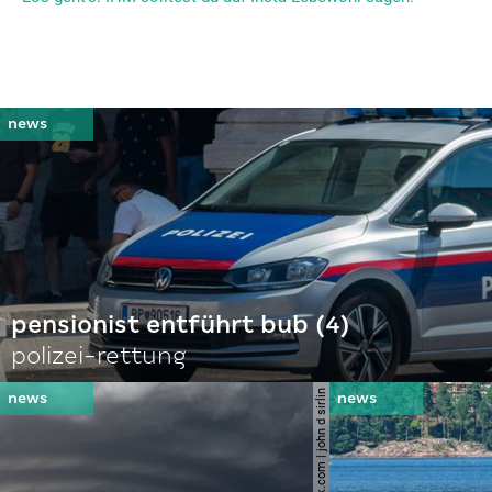
pensionist entführt bub (4)
polizei-rettung
© shutterstock.com | john d sirlin