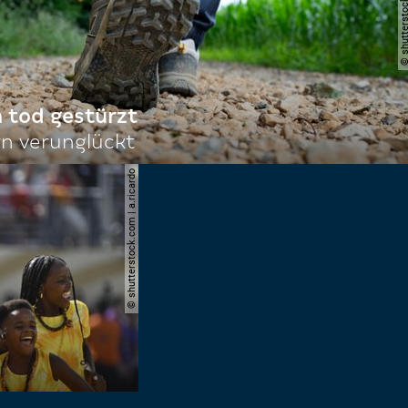
© shutterstock.com |
n tod gestürzt
n verunglückt
© shutterstock.com | a.ricardo