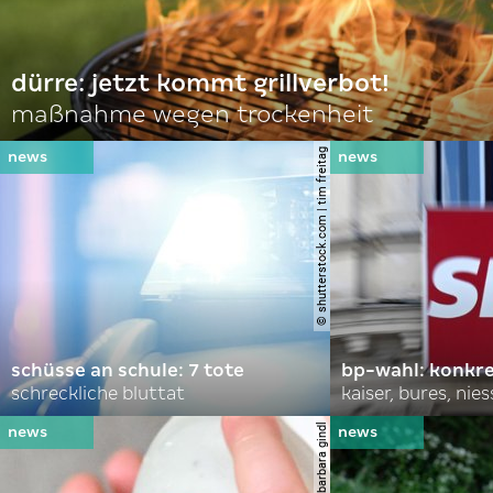
dürre: jetzt kommt grillverbot!
maßnahme wegen trockenheit
© shutterstock.com | tim freitag
schüsse an schule: 7 tote
bp-wahl: konkr
schreckliche bluttat
kaiser, bures, nies
© apa | barbara gindl