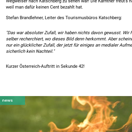
Wegweiser nach Katschberg zu sehen war! Die Kärntner freut’s na
weil man dafür keinen Cent bezahlt hat.
Stefan Brandlehner, Leiter des Tourismusbüros Katschberg:
"Das war absoluter Zufall, wir haben nichts davon gewusst. Wir
selber recherchiert, wo dieses Bild denn herkommt. Aber scheinb
nur ein glücklicher Zufall, der jetzt für einiges an medialer Auf
sicherlich kein Nachteil."
Kurzer Österreich-Auftritt in Sekunde 42!