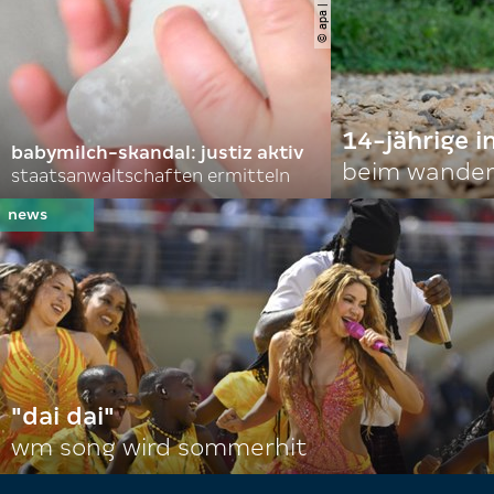
14-jährige i
babymilch-skandal: justiz aktiv
beim wander
staatsanwaltschaften ermitteln
"dai dai"
wm song wird sommerhit