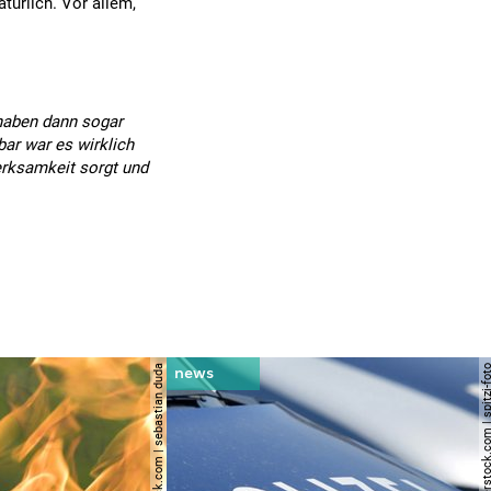
türlich. Vor allem,
 haben dann sogar
ar war es wirklich
merksamkeit sorgt und
© shutterstock.com | sebastian duda
© shutterstock.com | spi