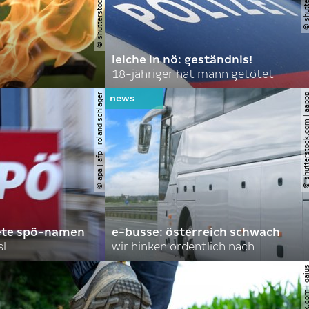
leiche in nö: geständnis!
18-jähriger hat mann getötet
© apa | afp | roland schlager
© shutterstock.com |
ete spö-namen
e-busse: österreich schwach
sl
wir hinken ordentlich nach