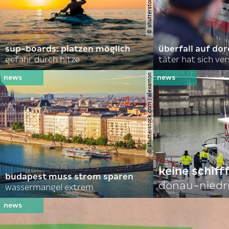
sup-boards: platzen möglich
überfall auf d
gefahr durch hitze
täter hat sich ve
© shutterstock.com | alexanton
keine schiff
budapest muss strom sparen
donau-niedr
wassermangel extrem