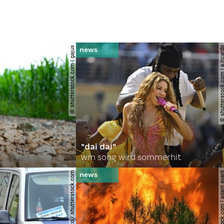
© shutterstock.com | gajus
© shutterstock.com | a.
"dai dai"
wm song wird sommerhit
© spitzi-foto / shutterstock.com
© shutterstock.com | ad