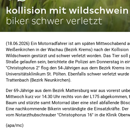
kollision mit wildschwein
biker schwer verletzt
(18.06.2026) Ein Motorradfahrer ist am späten Mittwochabend au
Weißenkirchen in der Wachau (Bezirk Krems) nach der Kollision
Wildschwein gestürzt und schwer verletzt worden. Das Tier soll p
Straße gelaufen sein, berichtete die Polizei am Donnerstag in e
"Christophorus 2" flog den 54-Jährigen aus dem Bezirk Krems in
Universitätsklinikum St. Pölten. Ebenfalls schwer verletzt wurde 
Trattenbach (Bezirk Neunkirchen).
Der 69-Jährige aus dem Bezirk Mattersburg war aus vorerst un
Mittwoch kurz vor 14.30 Uhr rechts von der L175 abgekommen, t
Baum und stürzte samt Motorrad über eine steil abfallende Bösc
Eine nachkommende Bikerin verständigte die Einsatzkräfte. Der
vom Notarzthubschrauber "Christophorus 16" in die Klinik Oberwa
(apa/mc)