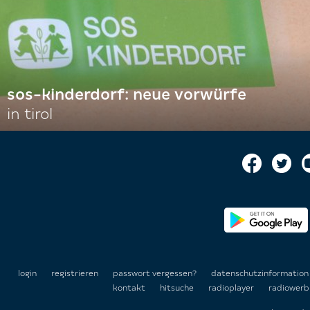
sos-kinderdorf: neue vorwürfe
in tirol
login
registrieren
passwort vergessen?
datenschutzinformatio
kontakt
hitsuche
radioplayer
radiowerb