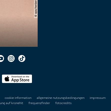
© apa/herbert pfarrhofer
n
cookie information
allgemeine nutzungsbedingungen
impressum
ung auf kronehit
frequenzfinder
fotocredits