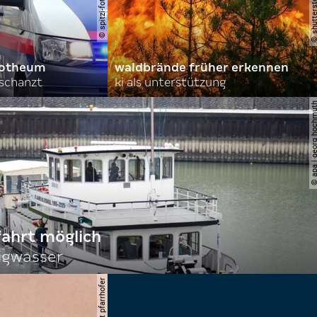
orotheum
waldbrände früher erkennen
rschanzt
ki als unterstützung
© apa | georg ho
fahrt möglich
igwasser