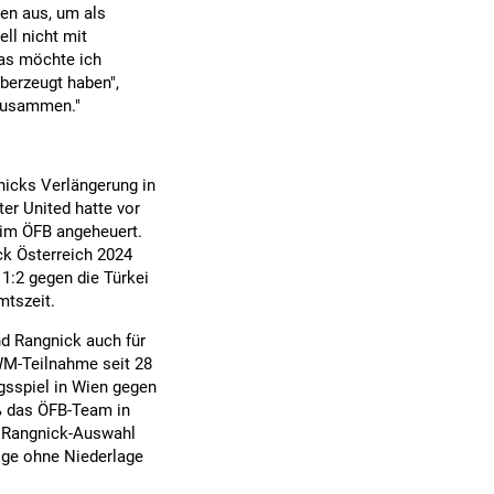
en aus, um als
ell nicht mit
das möchte ich
berzeugt haben",
 zusammen."
nicks Verlängerung in
er United hatte vor
eim ÖFB angeheuert.
ck Österreich 2024
 1:2 gegen die Türkei
mtszeit.
nd Rangnick auch für
 WM-Teilnahme seit 28
sspiel in Wien gegen
eß das ÖFB-Team in
ie Rangnick-Auswahl
lge ohne Niederlage