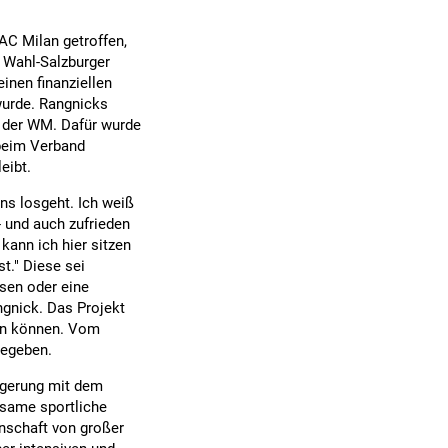
AC Milan getroffen,
r Wahl-Salzburger
inen finanziellen
wurde. Rangnicks
h der WM. Dafür wurde
 beim Verband
eibt.
uns losgeht. Ich weiß
- und auch zufrieden
kann ich hier sitzen
t." Diese sei
sen oder eine
gnick. Das Projekt
sein können. Vom
gegeben.
ngerung mit dem
nsame sportliche
nnschaft von großer