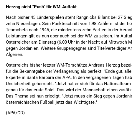
Herzog sieht "Push" für WM-Auftakt
Nach bisher 45 Länderspielen steht Rangnicks Bilanz bei 27 Sie
zehn Niederlagen. Sein Punkteschnitt von 1,98 Zählern ist der hö
Teamchefs nach 1945, die mindestens zehn Partien in der Veran
Leistungen gilt es nun aber auch bei der WM zu zeigen. Ihr Auftak
Österreicher am Dienstag (6.00 Uhr in der Nacht auf Mittwoch M
gegen Jordanien. Weitere Gruppengegner sind Titelverteidiger A
Algerien.
Österreichs bisher letzter WM-Torschütze Andreas Herzog bezei
für die Bekanntgabe der Verlängerung als perfekt. "Ende gut, alle
Experte in Santa Barbara der APA. In den vergangenen Tagen hab
Unsicherheit geherrscht. "Jetzt hat er sich für das Nationalteam d
genau für das erste Spiel. Das wird der Mannschaft einen zusätz
Das Thema sei nun erledigt. "Jetzt muss ein Sieg gegen Jordanien
österreichischen Fußball jetzt das Wichtigste."
(APA/CD)