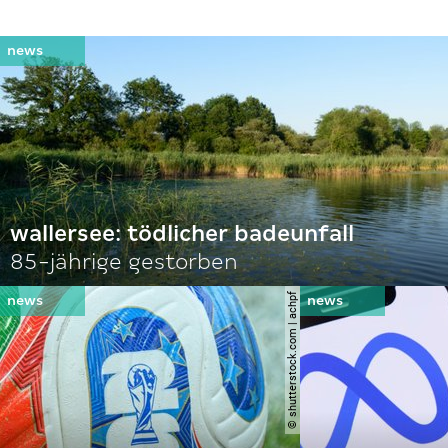
wallersee: tödlicher badeunfall
85-jährige gestorben
© shutterstock.com | achpf