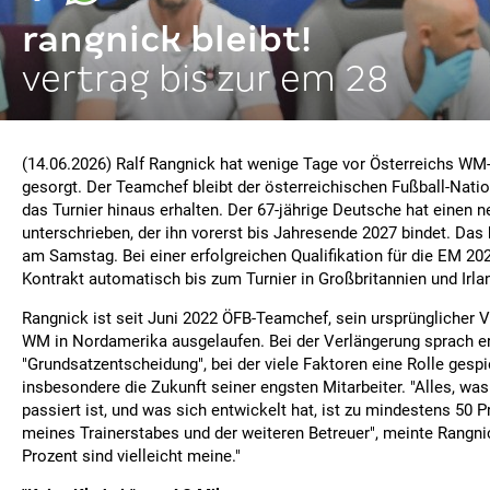
rangnick bleibt!
vertrag bis zur em 28
(14.06.2026) Ralf Rangnick hat wenige Tage vor Österreichs WM-S
gesorgt. Der Teamchef bleibt der österreichischen Fußball-Nat
das Turnier hinaus erhalten. Der 67-jährige Deutsche hat einen 
unterschrieben, der ihn vorerst bis Jahresende 2027 bindet. Das
am Samstag. Bei einer erfolgreichen Qualifikation für die EM 202
Kontrakt automatisch bis zum Turnier in Großbritannien und Irla
Rangnick ist seit Juni 2022 ÖFB-Teamchef, sein ursprünglicher 
WM in Nordamerika ausgelaufen. Bei der Verlängerung sprach er
"Grundsatzentscheidung", bei der viele Faktoren eine Rolle gespie
insbesondere die Zukunft seiner engsten Mitarbeiter. "Alles, was 
passiert ist, und was sich entwickelt hat, ist zu mindestens 50 P
meines Trainerstabes und der weiteren Betreuer", meinte Rangni
Prozent sind vielleicht meine."