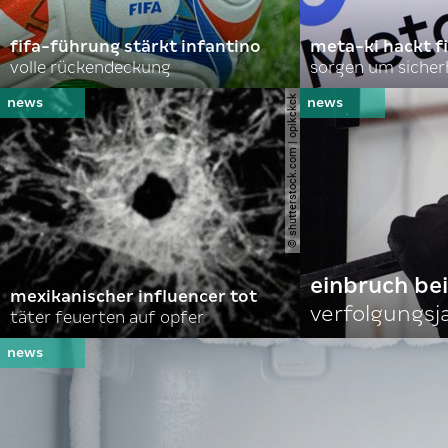
fifa-führung stärkt infantino
meta-ki hackt f
volle rückendeckung
sorgen um sicher
© shutterstock.com | opikckck
einbruch bei
mexikanischer influencer tot
verfolgungsja
täter feuerten auf opfer