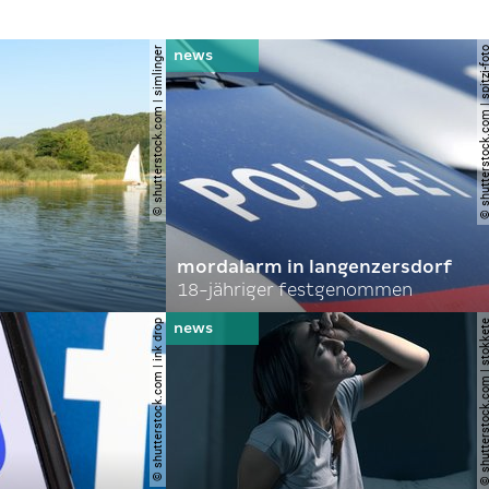
© shutterstock.com | simlinger
© shutterstock.com | spi
mordalarm in langenzersdorf
18-jähriger festgenommen
© shutterstock.com | ink drop
© shutterstock.com | s