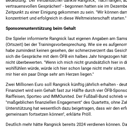
Bedeutung." Der Verbandschef dankte Rangnick, "nach langen, ab
vertrauensvollen Gesprächen" - begonnen hatten sie im Dezembe
Zeitpunkt zu einer Einigung gekommen zu sein. "Wir können dami
konzentriert und erfolgreich in diese Weltmeisterschaft starten."
Sponsorenunterstützung beim Gehalt
Die Spieler informierte Rangnick laut eigenen Angaben am Sam
(Ortszeit) bei der Trainingsvorbesprechung. Wie sie es aufgeno
habe zumindest keinen gesehen, der schmerzverzerrt das Gesich
sich die Gespräche mit dem ÖFB ein halbes Jahr hingezogen hät
nicht überbewerten. "Wenn ich mich nicht grundsätzlich hier in 
wohlfühlen würde, würde ich hier schon lange nicht mehr sitzen.
mir hier ein paar Dinge sehr am Herzen liegen."
Zwei Millionen Euro soll Rangnick künftig jährlich erhalten - deut
Finanziert wird sein Gehalt fast zur Hälfte durch vier ÖFB-Spon
Raiffeisen, Sporteo und IMMOunited. Der Fußball-Bund schrieb 
"maßgeblichen finanziellen Engagement" des Quartetts, ohne Zah
Unterstützung hat wesentlich dazu beigetragen, dass wir den er
gemeinsam fortsetzen können", erklärte Pröll.
Deutlich mehr hätte Rangnick bereits 2024 verdienen können. D