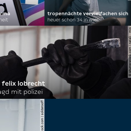
irma
tropennächte vervielfachen sich
heit
heuer schon 34 in wien
© shutterstock.com | nata
 felix lobrecht
gd mit polizei
© shutterstock.com | soldatooff