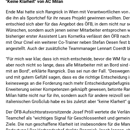
"Keine Klarheit" von AC Milan
Ende Mai hatte sich Rangnick in Wien mit Verantwortlichen von 
die ihn als Sportchef für ihr neues Projekt gewinnen wollten. De
entschied sich aber für das Angebot des ÖFB, in dem nicht nur se
Wünschen, sondern auch jenen seiner Mitarbeiter entsprochen 
bisheriger erster Assistent Lars Kornetka verlässt den ÖFB nac
mit Onur Cinel ein weiterer Co-Trainer neben Stefan Oesen fest
angestellt. Auch der zusätzliche Teammanager Lennart Coerdt bl
"Für mich war klar, dass ich mich entscheide, bevor die WM für 
aber noch nicht so lange, dass alle Mitarbeiter mit an Bord sind 
mit an Bord", erklärte Rangnick. Das sei nun der Fall. "Deswegen 
und mit gutem Gefühl sagen, dass es die richtige Entscheidung is
keineswegs an die Forderung nach mehr Entscheidungsbefugnis
Erweiterung seiner Kompetenzen geknüpft gewesen, betonte Ran
Milan hätte nicht nur für ihn, sondern auch für andere reizvoll 
italienischen Großclub habe es bis zuletzt aber "keine Klarheit" 
Der ÖFB-Aufsichtsratsvorsitzende Josef Pröll wertete die Verlä
Teamchef als "wichtiges Signal für Geschlossenheit und gemei
Ziele. Die nun geschaffene Klarheit ist insbesondere für die Ma