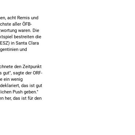
gen, acht Remis und
chste aller ÖFB-
twortung waren. Die
tspiel bestreiten die
ESZ) in Santa Clara
rgentinien und
chnete den Zeitpunkt
s gut", sagte der ORF-
e ein wenig
eklariert, das ist gut
lichen Push geben."
 her, das ist für den