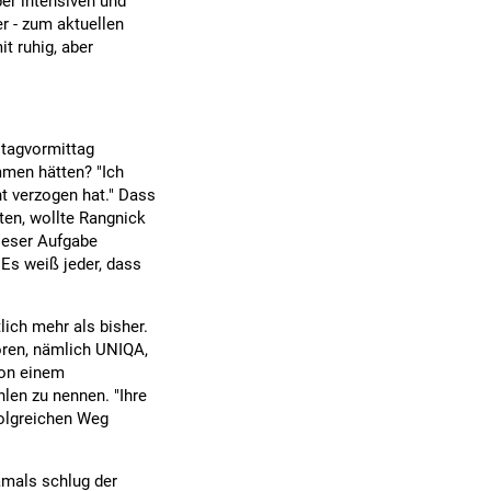
er intensiven und
r - zum aktuellen
t ruhig, aber
stagvormittag
mmen hätten? "Ich
t verzogen hat." Dass
ten, wollte Rangnick
dieser Aufgabe
 Es weiß jeder, dass
lich mehr als bisher.
soren, nämlich UNIQA,
von einem
len zu nennen. "Ihre
folgreichen Weg
amals schlug der