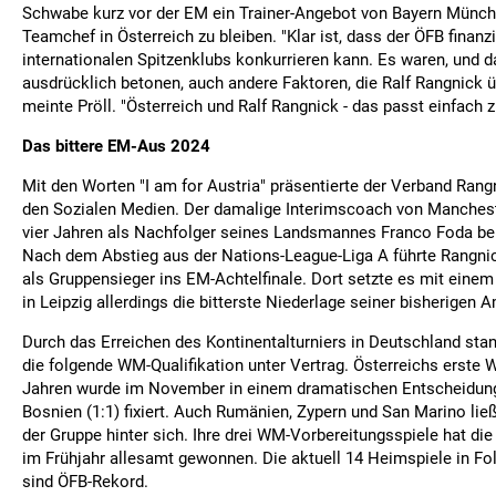
Schwabe kurz vor der EM ein Trainer-Angebot von Bayern Münch
Teamchef in Österreich zu bleiben. "Klar ist, dass der ÖFB finanzi
internationalen Spitzenklubs konkurrieren kann. Es waren, und 
ausdrücklich betonen, auch andere Faktoren, die Ralf Rangnick ü
meinte Pröll. "Österreich und Ralf Rangnick - das passt einfach
Das bittere EM-Aus 2024
Mit den Worten "I am for Austria" präsentierte der Verband Rang
den Sozialen Medien. Der damalige Interimscoach von Manchest
vier Jahren als Nachfolger seines Landsmannes Franco Foda b
Nach dem Abstieg aus der Nations-League-Liga A führte Rangni
als Gruppensieger ins EM-Achtelfinale. Dort setzte es mit einem
in Leipzig allerdings die bitterste Niederlage seiner bisherigen A
Durch das Erreichen des Kontinentalturniers in Deutschland sta
die folgende WM-Qualifikation unter Vertrag. Österreichs erste
Jahren wurde im November in einem dramatischen Entscheidung
Bosnien (1:1) fixiert. Auch Rumänien, Zypern und San Marino li
der Gruppe hinter sich. Ihre drei WM-Vorbereitungsspiele hat d
im Frühjahr allesamt gewonnen. Die aktuell 14 Heimspiele in Fo
sind ÖFB-Rekord.