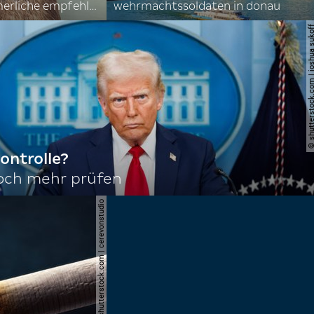
nordkoreas sommerliche empfehlungen
wehrmachtssoldaten in donau
© shutterstock.com | joshu
ontrolle?
noch mehr prüfen
© shutterstock.com | cerevonstudio