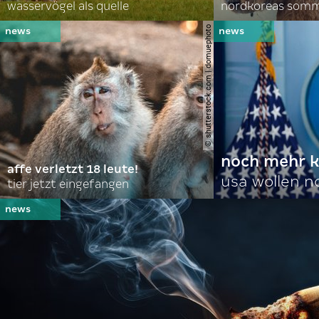
wasservögel als quelle
© shutterstock.com | domuephoto
noch mehr k
affe verletzt 18 leute!
usa wollen 
tier jetzt eingefangen