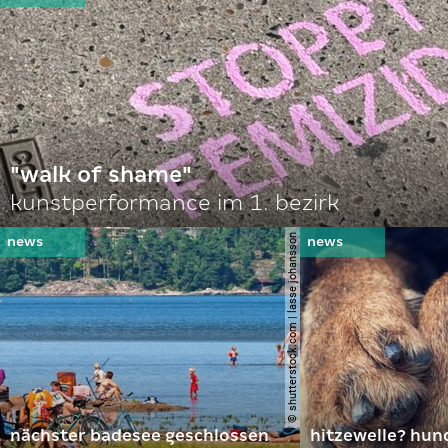
"walk of shame"
kunstperformance im 1. bezirk
© shutterstock.com | lasse johansson
nächster badesee geschlossen
hitzewelle? hund