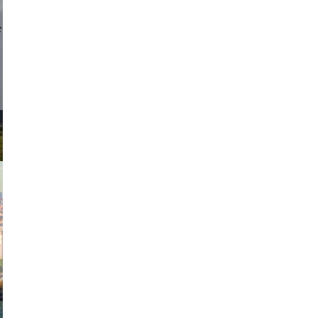
d sirlin
exanton