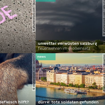
© shutterstock.com | lauraapl
© shutterstock.com | john 
unwetter verwüsten salzburg
feuerwehren im großeinsatz
© shutterstock.com | asmit17
© shutterstock.com | al
efleisch hilft?
dürre: tote soldaten gefunden