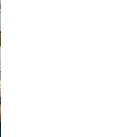
johansson
exanton