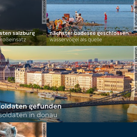
© shutterstock.com | lasse 
sten salzburg
nächster badesee geschlossen
roßeinsatz
wasservögel als quelle
© shutterstock.com | al
 soldaten gefunden
oldaten in donau