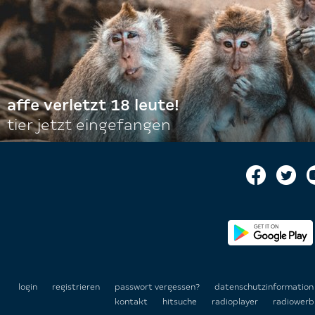
affe verletzt 18 leute!
tier jetzt eingefangen
login
registrieren
passwort vergessen?
datenschutzinformatio
kontakt
hitsuche
radioplayer
radiowerb