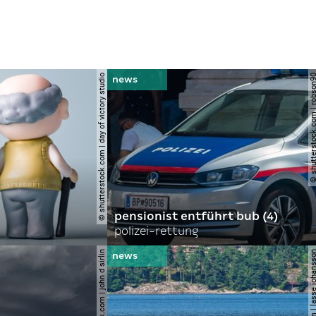
© shutterstock.com | day of victory studio
© shutterstock.com | r
pensionist entführt bub (4)
polizei-rettung
© shutterstock.com | john d sirlin