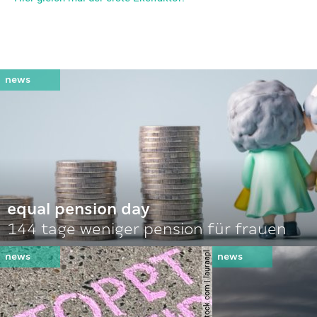
equal pension day
144 tage weniger pension für frauen
© shutterstock.com | lauraapl