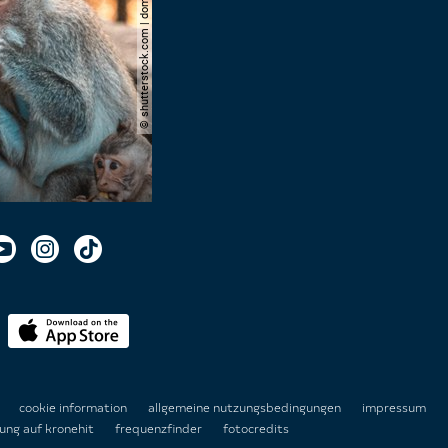
© shutterstock.com | domuephoto
n
cookie information
allgemeine nutzungsbedingungen
impressum
ung auf kronehit
frequenzfinder
fotocredits