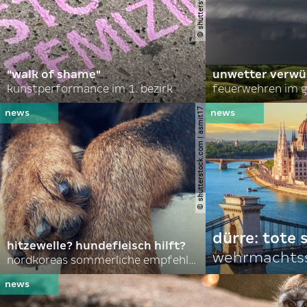
"walk of shame"
unwetter verwü
kunstperformance im 1. bezirk
feuerwehren im g
© shutterstock.com | asmit17
dürre: tote
hitzewelle? hundefleisch hilft?
wehrmachtss
nordkoreas sommerliche empfehlungen