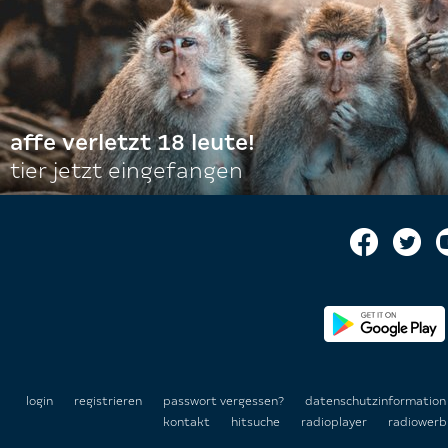
affe verletzt 18 leute!
tier jetzt eingefangen
login
registrieren
passwort vergessen?
datenschutzinformatio
kontakt
hitsuche
radioplayer
radiowerb