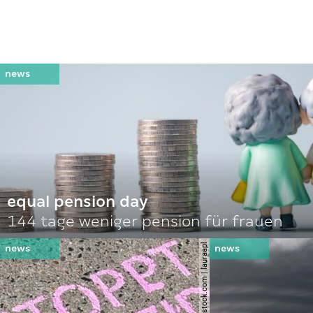
equal pension day
144 tage weniger pension für frauen
© shutterstock.com | lauraapl