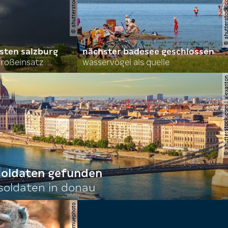
sten salzburg
nächster badesee geschlossen
roßeinsatz
wasservögel als quelle
© shutterstock.com | al
 soldaten gefunden
oldaten in donau