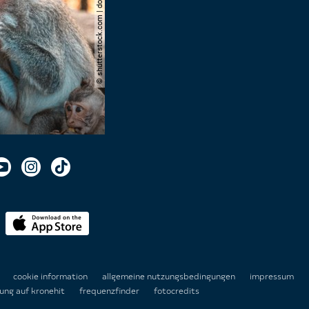
© shutterstock.com | domuephoto
n
cookie information
allgemeine nutzungsbedingungen
impressum
ung auf kronehit
frequenzfinder
fotocredits