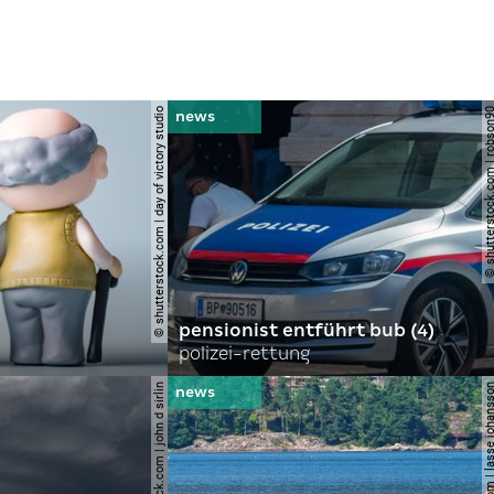
© shutterstock.com | day of victory studio
© shutterstock.com | r
pensionist entführt bub (4)
polizei-rettung
© shutterstock.com | john d sirlin
© shutterstock.com | lasse 