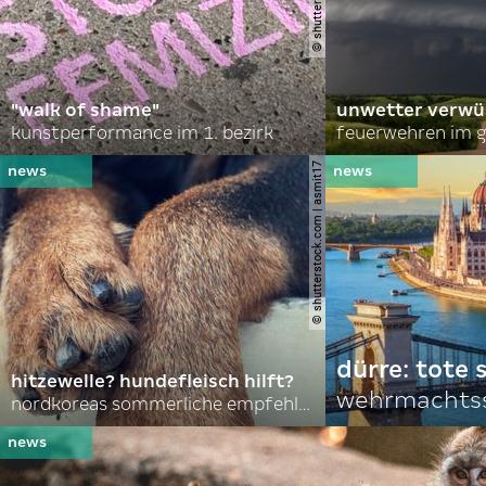
"walk of shame"
unwetter verwü
kunstperformance im 1. bezirk
feuerwehren im g
© shutterstock.com | asmit17
dürre: tote
hitzewelle? hundefleisch hilft?
wehrmachtss
nordkoreas sommerliche empfehlungen