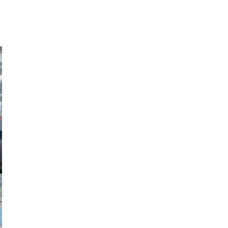
obson90
johansson