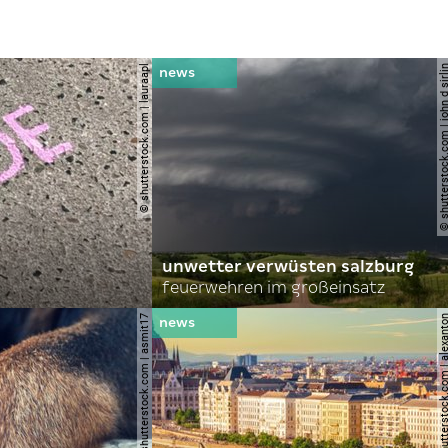
© shutterstock.com | lauraapl
© shutterstock.com | john 
unwetter verwüsten salzburg
feuerwehren im großeinsatz
© shutterstock.com | asmit17
© shutterstock.com | al