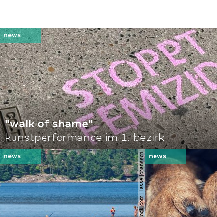
"walk of shame"
kunstperformance im 1. bezirk
© shutterstock.com | lasse johansson