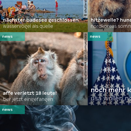
nächster badesee geschlossen
hitzewelle? hund
wasservögel als quelle
© shutterstock.com | domuephoto
noch mehr k
affe verletzt 18 leute!
usa wollen 
tier jetzt eingefangen