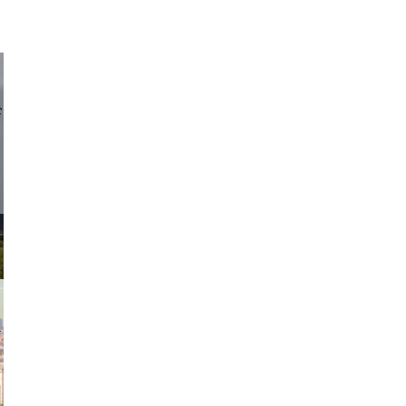
d sirlin
exanton