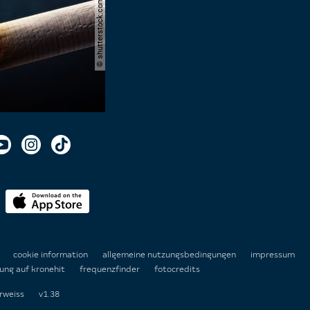
© shutterstock.com | cerevonstudio
n
cookie information
allgemeine nutzungsbedingungen
impressum
ung auf kronehit
frequenzfinder
fotocredits
rweiss
v1.38