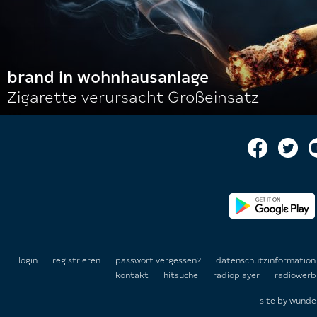
brand in wohnhausanlage
Zigarette verursacht Großeinsatz
login
registrieren
passwort vergessen?
datenschutzinformatio
kontakt
hitsuche
radioplayer
radiowerb
site by
wunde