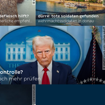
efleisch hilft?
dürre: tote soldaten gefunden
nordkoreas sommerliche empfehlungen
wehrmachtssoldaten in donau
© shutterstock.com | joshu
ontrolle?
noch mehr prüfen