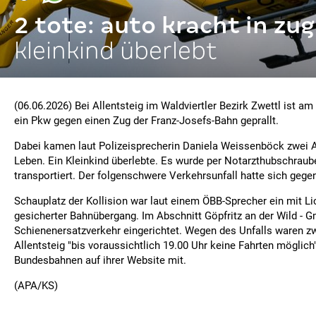
2 tote: auto kracht in zug
kleinkind überlebt
(06.06.2026) Bei Allentsteig im Waldviertler Bezirk Zwettl ist 
ein Pkw gegen einen Zug der Franz-Josefs-Bahn geprallt.
Dabei kamen laut Polizeisprecherin Daniela Weissenböck zwei
Leben. Ein Kleinkind überlebte. Es wurde per Notarzthubschraub
transportiert. Der folgenschwere Verkehrsunfall hatte sich gegen
Schauplatz der Kollision war laut einem ÖBB-Sprecher ein mit L
gesicherter Bahnübergang. Im Abschnitt Göpfritz an der Wild - 
Schienenersatzverkehr eingerichtet. Wegen des Unfalls waren z
Allentsteig "bis voraussichtlich 19.00 Uhr keine Fahrten möglich",
Bundesbahnen auf ihrer Website mit.
(APA/KS)