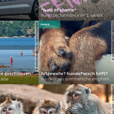
"walk of shame"
kunstperformance im 1. bezirk
© shutterstock.com | lasse johansson
© shutterstock.com | 
ee geschlossen
hitzewelle? hundefleisch hilft?
uelle
nordkoreas sommerliche empfehlungen
© shutterstock.com | do