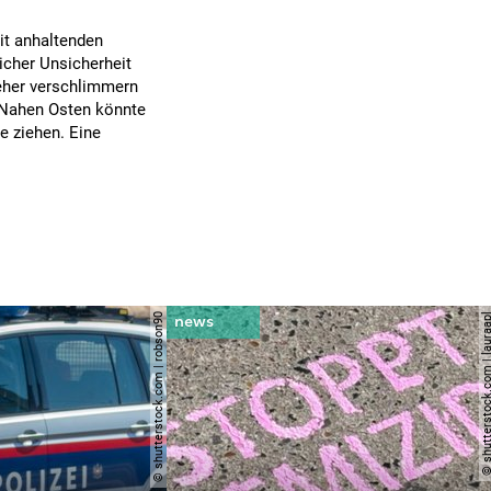
it anhaltenden
icher Unsicherheit
 eher verschlimmern
m Nahen Osten könnte
e ziehen. Eine
© shutterstock.com | robson90
© shutterstock.com | l