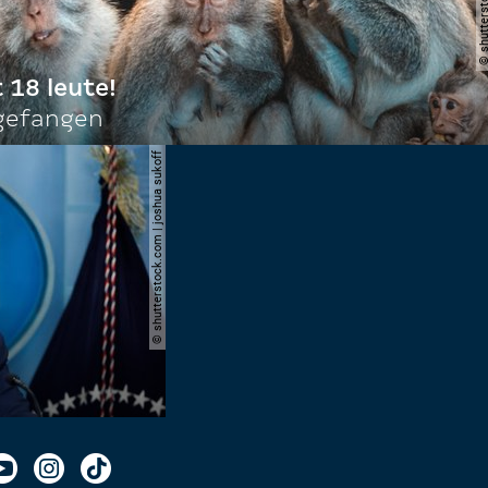
t 18 leute!
ngefangen
© shutterstock.com | joshua sukoff