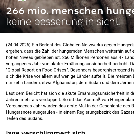
266 mio. menschen hung
keine besserung in sicht
(24.04.2026) Ein Bericht des Globalen Netzwerks gegen Hunger
ergeben, dass die Zahl der hungernden Menschen weiterhin auf
hohen Niveau geblieben ist. 266 Millionen Personen aus 47 Län
vergangenes Jahr von akuter Ernährungsunsicherheit bedroht. Da
"Global Report on Food Crises". Besonders besorgniserregend is
sich die Krise vor allem auf wenige Länder aufteilt. Die meisten 
nur zehn Ländern, etwa Afghanistan, dem Sudan und dem Jemen
Laut dem Bericht hat sich die akute Ernährungsunsicherheit in d
Jahren mehr als verdoppelt. So ist das Ausmaß von Hunger ala
Vergangenes Jahr wurden das erste Mal in der Geschichte des B
Hungersnöte ausgerufen - in einem Regierungsbezirk des Gazast
Teilen des Sudans.
lage verschlimmert sich