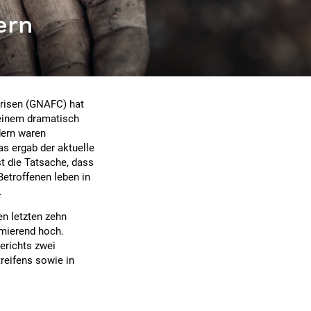
ern
krisen (GNAFC) hat
 einem dramatisch
dern waren
s ergab der aktuelle
t die Tatsache, dass
Betroffenen leben in
.
en letzten zehn
rmierend hoch.
erichts zwei
reifens sowie in