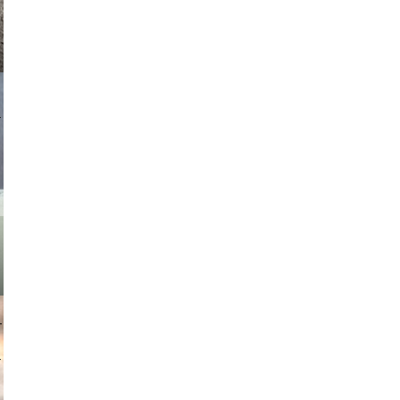
asmit17
muephoto