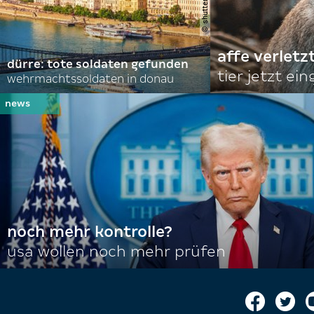
affe verletz
dürre: tote soldaten gefunden
tier jetzt ei
wehrmachtssoldaten in donau
noch mehr kontrolle?
usa wollen noch mehr prüfen