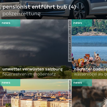
pensionist entführt bub (4)
polizei-rettung
© shutterstock.com | john d sirlin
unwetter verwüsten salzburg
nächster bades
feuerwehren im großeinsatz
wasservögel als q
© shutterstock.com | alexanton