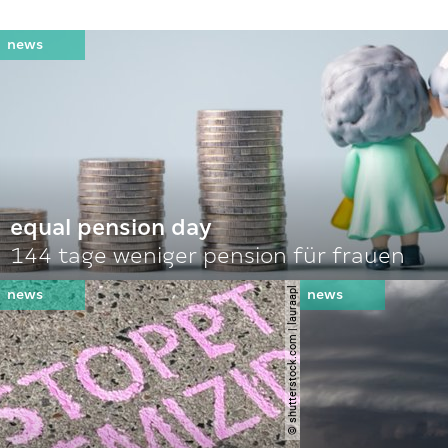
equal pension day
144 tage weniger pension für frauen
© shutterstock.com | lauraapl