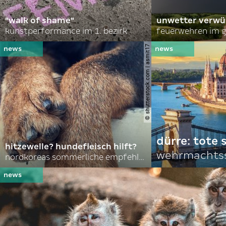
"walk of shame"
unwetter verwü
kunstperformance im 1. bezirk
feuerwehren im g
© shutterstock.com | asmit17
dürre: tote
hitzewelle? hundefleisch hilft?
wehrmachtss
nordkoreas sommerliche empfehlungen