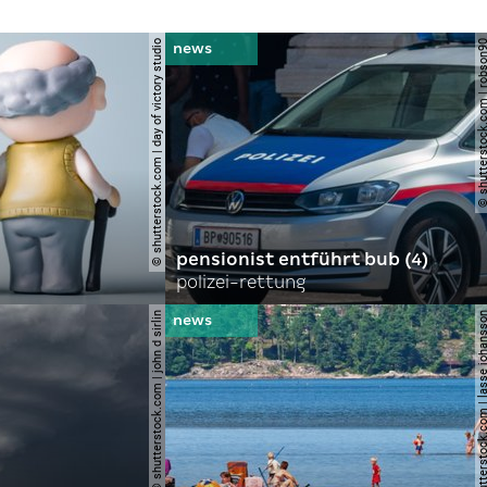
© shutterstock.com | day of victory studio
© shutterstock.com | r
pensionist entführt bub (4)
polizei-rettung
© shutterstock.com | john d sirlin
© shutterstock.com | lasse 