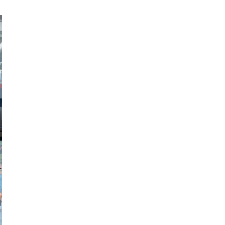
obson90
johansson