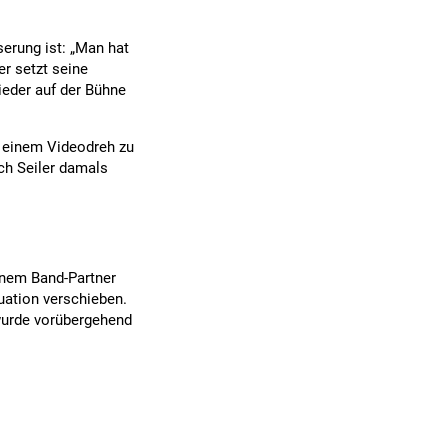
erung ist: „Man hat
er setzt seine
ieder auf der Bühne
 einem Videodreh zu
ich Seiler damals
einem Band-Partner
uation verschieben.
 wurde vorübergehend