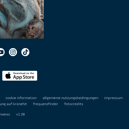
n
cookie information
allgemeine nutzungsbedingungen
impressum
ung auf kronehit
frequenzfinder
fotocredits
rweiss
v1.38