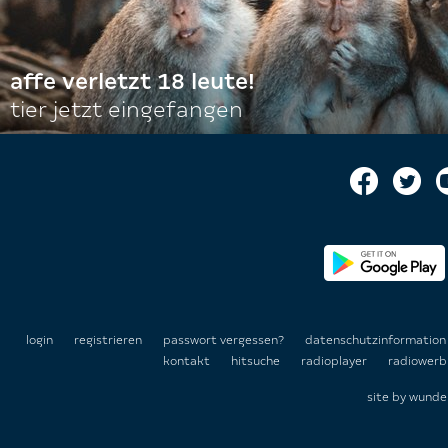
affe verletzt 18 leute!
tier jetzt eingefangen
login
registrieren
passwort vergessen?
datenschutzinformatio
kontakt
hitsuche
radioplayer
radiowerb
site by
wunde