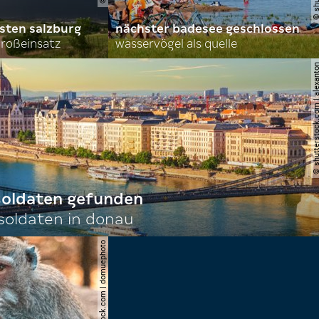
sten salzburg
nächster badesee geschlossen
roßeinsatz
wasservögel als quelle
© shutterstock.com | al
 soldaten gefunden
oldaten in donau
© shutterstock.com | domuephoto