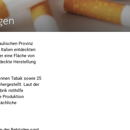
ngen
iaulischen Provinz
Italien entdeckten
er eine Fläche von
rdeckte Herstellung
Tonnen Tabak sowie 25
ergestellt. Laut der
brik mithilfe
e Produktion
sächliche
n der Behörden rund