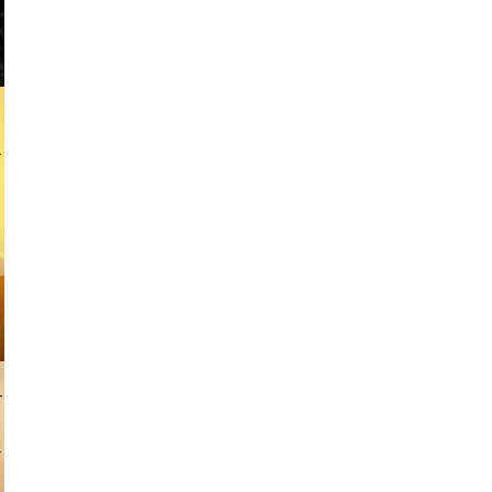
w africa
slavpudar