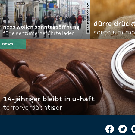
dürre drück
neos wollen sonntagsöffnung
sorge um mai
für eigentümergeführte läden
14-jähriger bleibt in u-haft
terrorverdächtiger