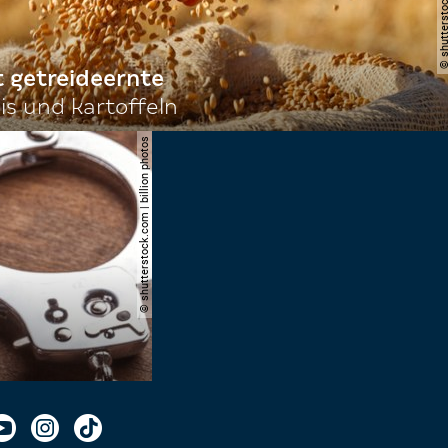
t getreideernte
s und kartoffeln
© shutterstock.com | billion photos