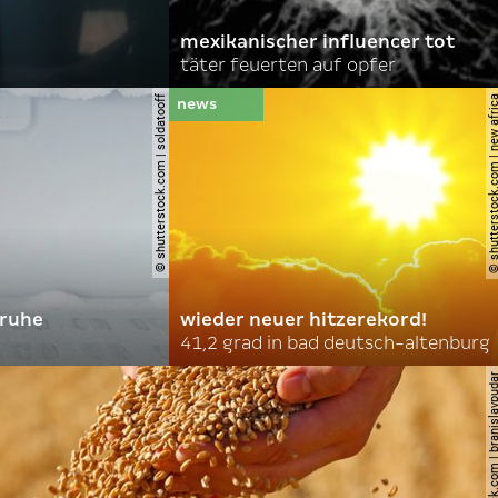
mexikanischer influencer tot
täter feuerten auf opfer
© shutterstock.com | soldatooff
© shutterstock.com | ne
truhe
wieder neuer hitzerekord!
41,2 grad in bad deutsch-altenburg
© shutterstock.com | brani