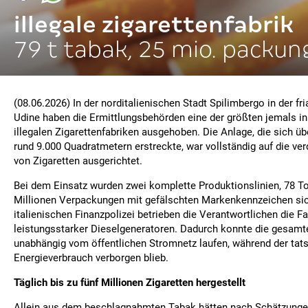
illegale zigarettenfabrik
79 t tabak, 25 mio. packu
(08.06.2026) In der norditalienischen Stadt Spilimbergo in der fr
Udine haben die Ermittlungsbehörden eine der größten jemals in 
illegalen Zigarettenfabriken ausgehoben. Die Anlage, die sich üb
rund 9.000 Quadratmetern erstreckte, war vollständig auf die ve
von Zigaretten ausgerichtet.
Bei dem Einsatz wurden zwei komplette Produktionslinien, 78 
Millionen Verpackungen mit gefälschten Markenkennzeichen sich
italienischen Finanzpolizei betrieben die Verantwortlichen die Fa
leistungsstarker Dieselgeneratoren. Dadurch konnte die gesamt
unabhängig vom öffentlichen Stromnetz laufen, während der tat
Energieverbrauch verborgen blieb.
Täglich bis zu fünf Millionen Zigaretten hergestellt
Allein aus dem beschlagnahmten Tabak hätten nach Schätzunge