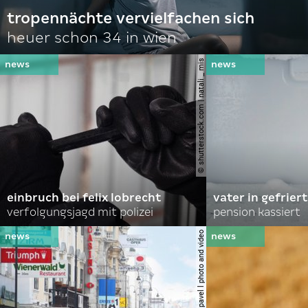
tropennächte vervielfachen sich
heuer schon 34 in wien
© shutterstock.com | natali _ mis
einbruch bei felix lobrecht
vater in gefrier
verfolgungsjagd mit polizei
pension kassiert
© shutterstock.com | pavel l photo and video