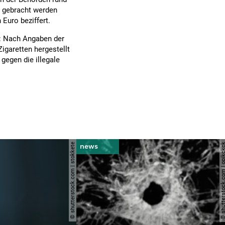
t gebracht werden
Euro beziffert.
: Nach Angaben der
Zigaretten hergestellt
gegen die illegale
© shutterstock.com | stokkete
© shutterstock.com | o