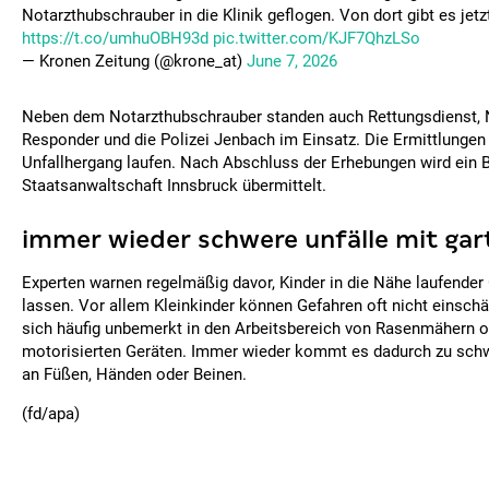
Notarzthubschrauber in die Klinik geflogen. Von dort gibt es jetz
https://t.co/umhuOBH93d
pic.twitter.com/KJF7QhzLSo
— Kronen Zeitung (@krone_at)
June 7, 2026
Neben dem Notarzthubschrauber standen auch Rettungsdienst, No
Responder und die Polizei Jenbach im Einsatz. Die Ermittlunge
Unfallhergang laufen. Nach Abschluss der Erhebungen wird ein B
Staatsanwaltschaft Innsbruck übermittelt.
immer wieder schwere unfälle mit ga
Experten warnen regelmäßig davor, Kinder in die Nähe laufender
lassen. Vor allem Kleinkinder können Gefahren oft nicht einsc
sich häufig unbemerkt in den Arbeitsbereich von Rasenmähern 
motorisierten Geräten. Immer wieder kommt es dadurch zu sch
an Füßen, Händen oder Beinen.
(fd/apa)