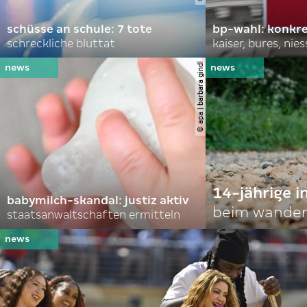
schüsse an schule: 7 tote
bp-wahl: konkr
schreckliche bluttat
kaiser, bures, nies
© apa | barbara gindl
14-jährige i
babymilch-skandal: justiz aktiv
beim wander
staatsanwaltschaften ermitteln