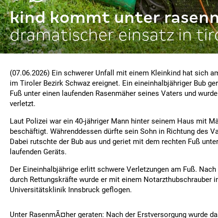
kind kommt unter rasen
dramatischer einsatz in tir
(07.06.2026) Ein schwerer Unfall mit einem Kleinkind hat sich
im Tiroler Bezirk Schwaz ereignet. Ein eineinhalbjähriger Bub ge
Fuß unter einen laufenden Rasenmäher seines Vaters und wurde
verletzt.
Laut Polizei war ein 40-jähriger Mann hinter seinem Haus mit M
beschäftigt. Währenddessen dürfte sein Sohn in Richtung des Va
Dabei rutschte der Bub aus und geriet mit dem rechten Fuß unt
laufenden Geräts.
Der Eineinhalbjährige erlitt schwere Verletzungen am Fuß. Nach
durch Rettungskräfte wurde er mit einem Notarzthubschrauber in
Universitätsklinik Innsbruck geflogen.
Unter RasenmÃ¤her geraten: Nach der Erstversorgung wurde da