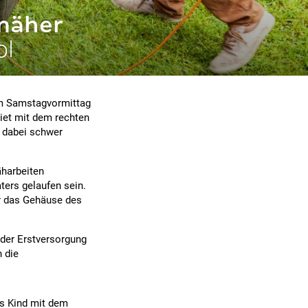
mäher
ol
 am Samstagvormittag
riet mit dem rechten
 dabei schwer
äharbeiten
ters gelaufen sein.
er das Gehäuse des
 der Erstversorgung
 die
s Kind mit dem