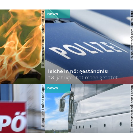
© shutterstock.com | sebastian duda
© shutterstock.com | spi
leiche in nö: geständnis!
18-jähriger hat mann getötet
© apa | afp | roland schlager
© shutterstock.com |