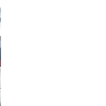
tzi-foto
 aappp