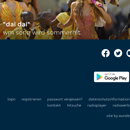
"dai dai"
wm song wird sommerhit
login
registrieren
passwort vergessen?
datenschutzinformatio
kontakt
hitsuche
radioplayer
radiowerb
site by
wunde