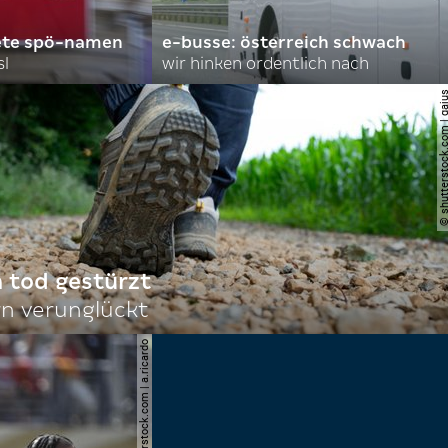
ete spö-namen
e-busse: österreich schwach
sl
wir hinken ordentlich nach
© shutterstock.com |
n tod gestürzt
n verunglückt
© shutterstock.com | a.ricardo