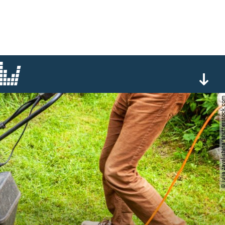
© julia zavalishina/shutter