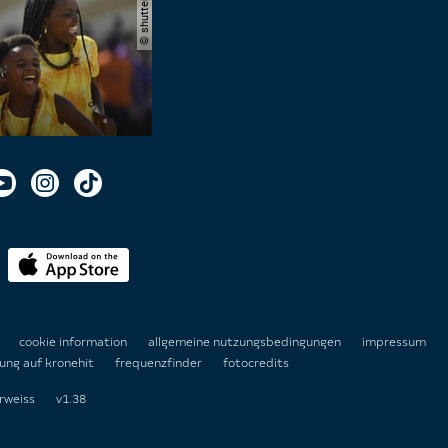
n
cookie information
allgemeine nutzungsbedingungen
impressum
ung auf kronehit
frequenzfinder
fotocredits
rweiss
v1.38