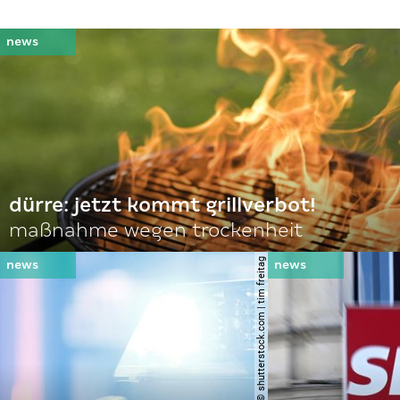
dürre: jetzt kommt grillverbot!
maßnahme wegen trockenheit
© shutterstock.com | tim freitag