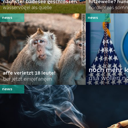
nächster badesee geschlossen
hitzewelle? hund
wasservögel als quelle
© shutterstock.com | domuephoto
noch mehr k
affe verletzt 18 leute!
usa wollen 
tier jetzt eingefangen