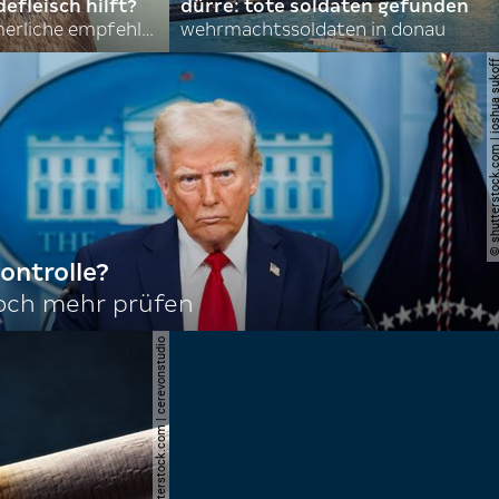
efleisch hilft?
dürre: tote soldaten gefunden
nordkoreas sommerliche empfehlungen
wehrmachtssoldaten in donau
© shutterstock.com | joshu
ontrolle?
noch mehr prüfen
© shutterstock.com | cerevonstudio