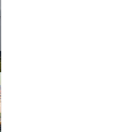
d sirlin
exanton