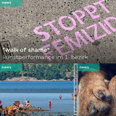
"walk of shame"
kunstperformance im 1. bezirk
© shutterstock.com | lasse johansson