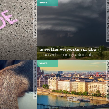
© shutterstock.com | lauraapl
© shutterstock.com | john 
unwetter verwüsten salzburg
feuerwehren im großeinsatz
© shutterstock.com | asmit17
© shutterstock.com | al