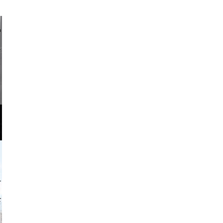
li _ mis
o and video