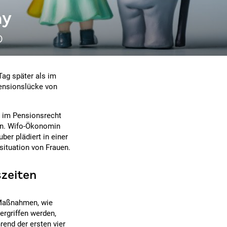
ay
%
Tag später als im
Pensionslücke von
n im Pensionsrecht
nn. Wifo-Ökonomin
er plädiert in einer
ituation von Frauen.
zeiten
Maßnahmen, wie
ergriffen werden,
end der ersten vier