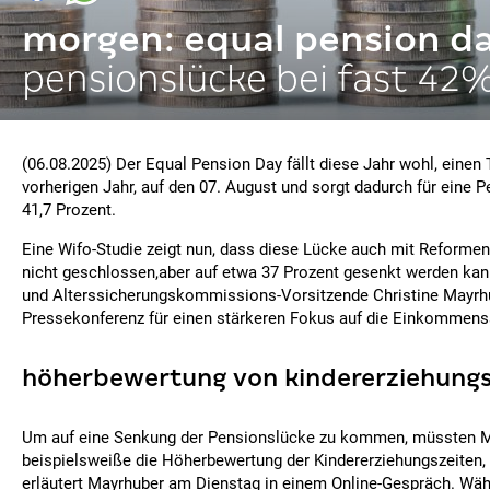
morgen: equal pension d
pensionslücke bei fast 42
(06.08.2025) Der Equal Pension Day fällt diese Jahr wohl, einen 
vorherigen Jahr, auf den 07. August und sorgt dadurch für eine 
41,7 Prozent.
Eine Wifo-Studie zeigt nun, dass diese Lücke auch mit Reforme
nicht geschlossen,aber auf etwa 37 Prozent gesenkt werden ka
und Alterssicherungskommissions-Vorsitzende Christine Mayrhub
Pressekonferenz für einen stärkeren Fokus auf die Einkommenss
höherbewertung von kindererziehungs
Um auf eine Senkung der Pensionslücke zu kommen, müssten 
beispielsweiße die Höherbewertung der Kindererziehungszeiten, 
erläutert Mayrhuber am Dienstag in einem Online-Gespräch. Währ