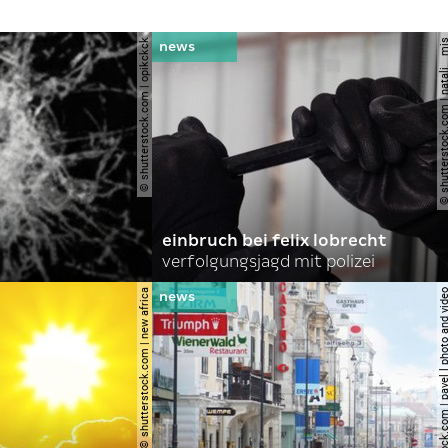
© shutterstock.com | opikckck
© shutterstock.com | nata
einbruch bei felix lobrecht
verfolgungsjagd mit polizei
© shutterstock.com | new africa
© shutterstock.com | pavel l phot