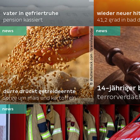
vater in gefriertruhe
wieder neuer hi
pension kassiert
41,2 grad in bad
© shutterstock.com | branislavpudar
14-jähriger 
dürre drückt getreideernte
terrorverdäc
sorge um mais und kartoffeln