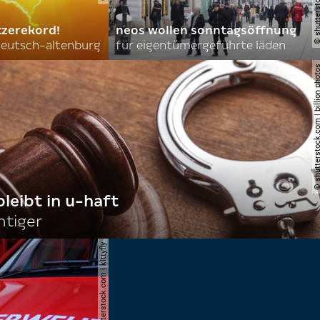
tzerekord!
neos wollen sonntagsöffnung
 deutsch-altenburg
für eigentümergeführte läden
© shutterstock.com | billi
bleibt in u-haft
htiger
© shutterstock.com | kittyfly