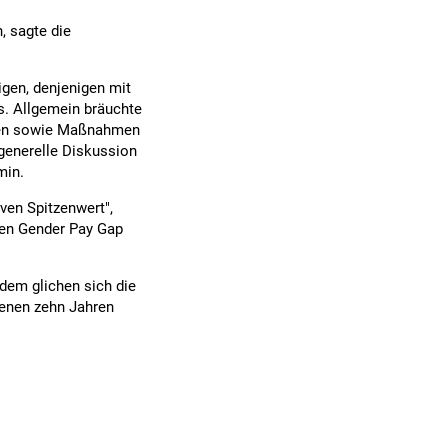
, sagte die
igen, denjenigen mit
. Allgemein bräuchte
auen sowie Maßnahmen
generelle Diskussion
min.
ven Spitzenwert",
ren Gender Pay Gap
dem glichen sich die
genen zehn Jahren