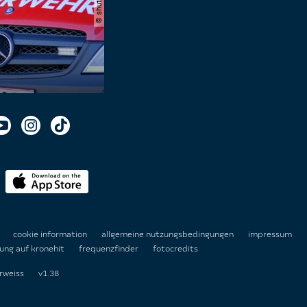
n
cookie information
allgemeine nutzungsbedingungen
impressum
ung auf kronehit
frequenzfinder
fotocredits
rweiss
v1.38