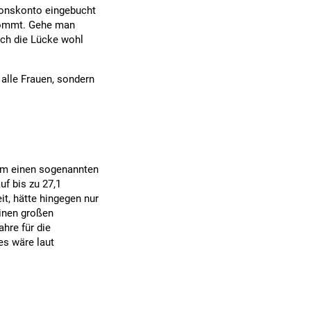
sionskonto eingebucht
kommt. Gehe man
ich die Lücke wohl
alle Frauen, sondern
um einen sogenannten
f bis zu 27,1
it, hätte hingegen nur
inen großen
hre für die
s wäre laut