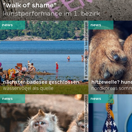
"walk of shame"
kunstperformance im 1. bezirk
© shutterstock.com | lasse johansson
nächster badesee geschlossen
hitzewelle? hund
wasservögel als quelle
© shutterstock.com | domuephoto