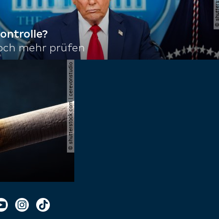
ontrolle?
noch mehr prüfen
© shutterstock.com | cerevonstudio