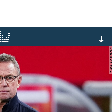
© apa | eva ma