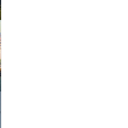
exanton
a sukoff