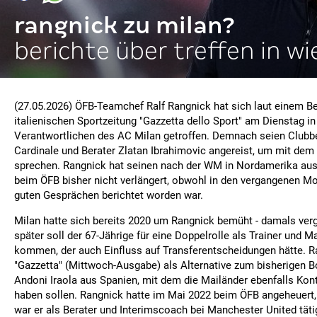
rangnick zu milan?
berichte über treffen in wi
(27.05.2026) ÖFB-Teamchef Ralf Rangnick hat sich laut einem Be
italienischen Sportzeitung "Gazzetta dello Sport" am Dienstag i
Verantwortlichen des AC Milan getroffen. Demnach seien Clubbe
Cardinale und Berater Zlatan Ibrahimovic angereist, um mit de
sprechen. Rangnick hat seinen nach der WM in Nordamerika aus
beim ÖFB bisher nicht verlängert, obwohl in den vergangenen M
guten Gesprächen berichtet worden war.
Milan hatte sich bereits 2020 um Rangnick bemüht - damals ver
später soll der 67-Jährige für eine Doppelrolle als Trainer und M
kommen, der auch Einfluss auf Transferentscheidungen hätte. Ra
"Gazzetta" (Mittwoch-Ausgabe) als Alternative zum bisherigen 
Andoni Iraola aus Spanien, mit dem die Mailänder ebenfalls K
haben sollen. Rangnick hatte im Mai 2022 beim ÖFB angeheuert,
war er als Berater und Interimscoach bei Manchester United täti