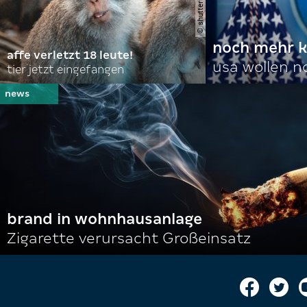
noch mehr k
affe verletzt 18 leute!
usa wollen 
tier jetzt eingefangen
brand in wohnhausanlage
Zigarette verursacht Großeinsatz