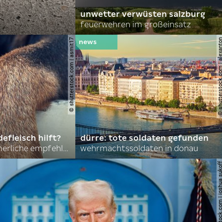
unwetter verwüsten salzburg
feuerwehren im großeinsatz
© shutterstock.com | asmit17
© shutterstock.com | al
efleisch hilft?
dürre: tote soldaten gefunden
nordkoreas sommerliche empfehlungen
wehrmachtssoldaten in donau
© shutterstock.com | joshu