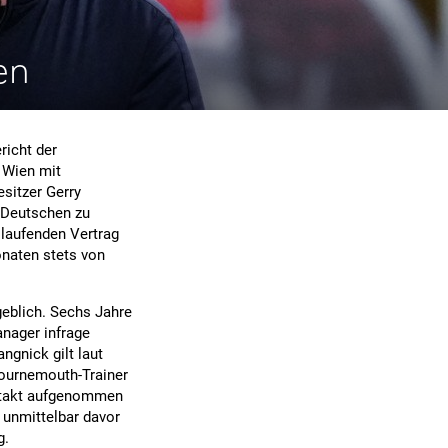
en
richt der
n Wien mit
sitzer Gerry
m Deutschen zu
laufenden Vertrag
onaten stets von
geblich. Sechs Jahre
anager infrage
ngnick gilt laut
Bournemouth-Trainer
ontakt aufgenommen
 unmittelbar davor
g.