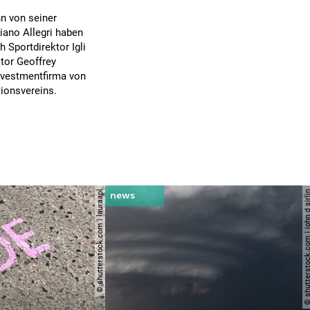
n von seiner
iano Allegri haben
 Sportdirektor Igli
ktor Geoffrey
nvestmentfirma von
ionsvereins.
© shutterstock.com | lauraapl
© shutterstock.com | john 