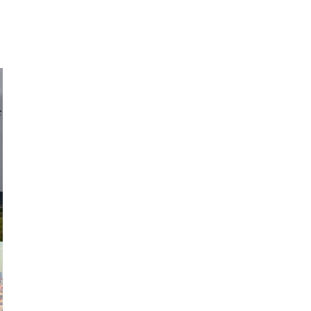
d sirlin
exanton