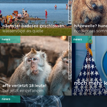
© shutterstock.com | lasse johansson
nächster badesee geschlossen
hitzewelle? hund
wasservögel als quelle
© shutterstock.com | domuephoto
noch mehr k
affe verletzt 18 leute!
usa wollen 
tier jetzt eingefangen