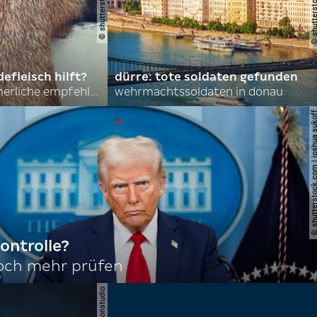
efleisch hilft?
dürre: tote soldaten gefunden
nordkoreas sommerliche empfehlungen
wehrmachtssoldaten in donau
© shutterstock.com | joshu
ontrolle?
noch mehr prüfen