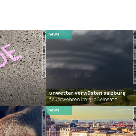
© shutterstock.com | lauraapl
© shutterstock.com | john 
unwetter verwüsten salzburg
feuerwehren im großeinsatz
© shutterstock.com | asmit17
© shutterstock.com | al