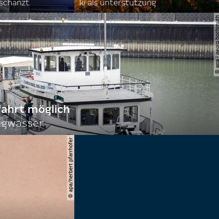
rschanzt
ki als unterstützung
© apa | georg ho
fahrt möglich
igwasser
© apa/herbert pfarrhofer