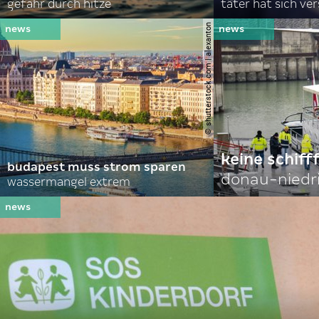
gefahr durch hitze
täter hat sich ve
© shutterstock.com | alexanton
keine schiff
budapest muss strom sparen
donau-niedr
wassermangel extrem