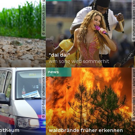
© shutterstock.com | gajus
© shutterstock.com | a.
"dai dai"
wm song wird sommerhit
© spitzi-foto / shutterstock.com
© shutterstock.com | ad
orotheum
waldbrände früher erkennen