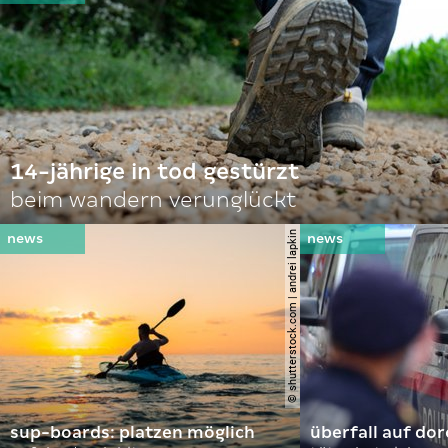
14-jährige in tod gestürzt
beim wandern verunglückt
© shutterstock.com | andrei lapkin
sup-boards: platzen möglich
überfall auf d