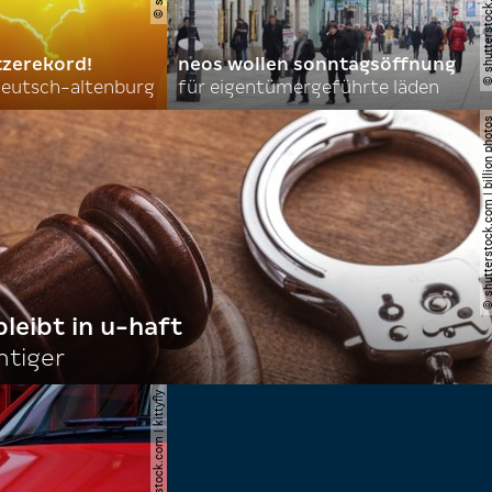
tzerekord!
neos wollen sonntagsöffnung
 deutsch-altenburg
für eigentümergeführte läden
© shutterstock.com | billi
bleibt in u-haft
htiger
© shutterstock.com | kittyfly