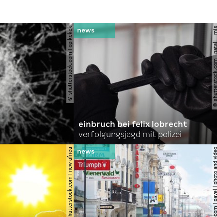
© shutterstock.com | opikckck
© shutterstock.com | nata
einbruch bei felix lobrecht
verfolgungsjagd mit polizei
© shutterstock.com | new africa
© shutterstock.com | pavel l phot