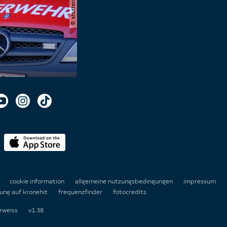
n
cookie information
allgemeine nutzungsbedingungen
impressum
ung auf kronehit
frequenzfinder
fotocredits
rweiss
v1.38