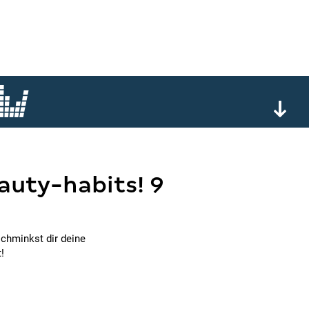
auty-habits! 9
schminkst dir deine
!