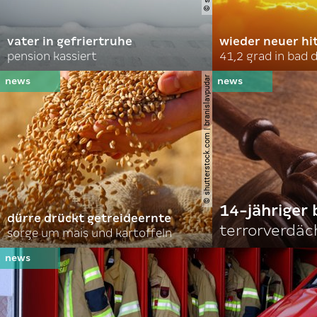
vater in gefriertruhe
wieder neuer hi
pension kassiert
41,2 grad in bad
© shutterstock.com | branislavpudar
14-jähriger 
dürre drückt getreideernte
terrorverdäc
sorge um mais und kartoffeln