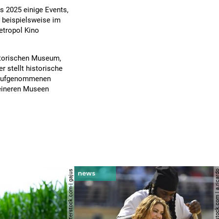
s 2025 einige Events,
 beispielsweise im
etropol Kino
storischen Museum,
 stellt historische
e aufgenommenen
leineren Museen
© shutterstock.com | gajus
© shutterstock.com | a.