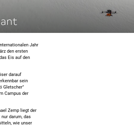
lant
nternationalen Jahr
März den ersten
das Eis auf den
ser darauf
erkennbar sein
i Gletscher"
dem Campus der
ael Zemp liegt der
t nur darum, das
tteln, wie unser