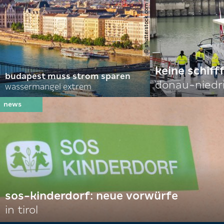
© shutterstock.com | alexanton
keine schiff
budapest muss strom sparen
donau-niedr
wassermangel extrem
sos-kinderdorf: neue vorwürfe
in tirol