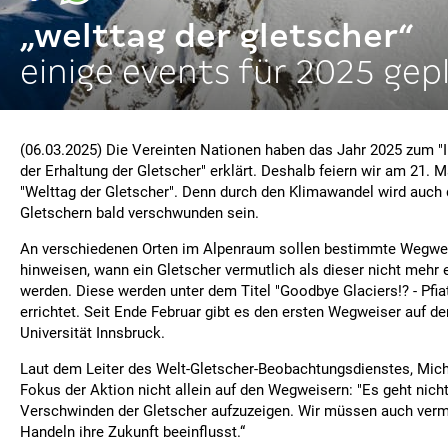
„welttag der gletscher“
einige events für 2025 gep
(06.03.2025) Die Vereinten Nationen haben das Jahr 2025 zum "I
der Erhaltung der Gletscher" erklärt. Deshalb feiern wir am 21. 
"Welttag der Gletscher". Denn durch den Klimawandel wird auch 
Gletschern bald verschwunden sein.
An verschiedenen Orten im Alpenraum sollen bestimmte Wegwei
hinweisen, wann ein Gletscher vermutlich als dieser nicht mehr 
werden. Diese werden unter dem Titel "Goodbye Glaciers!? - Pfiat
errichtet. Seit Ende Februar gibt es den ersten Wegweiser auf 
Universität Innsbruck.
Laut dem Leiter des Welt-Gletscher-Beobachtungsdienstes, Mich
Fokus der Aktion nicht allein auf den Wegweisern: "Es geht nich
Verschwinden der Gletscher aufzuzeigen. Wir müssen auch vermi
Handeln ihre Zukunft beeinflusst.“