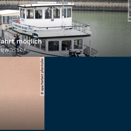
© apa | georg ho
fahrt möglich
igwasser
© apa/herbert pfarrhofer