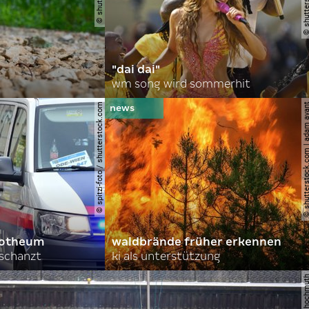
"dai dai"
wm song wird sommerhit
© spitzi-foto / shutterstock.com
© shutterstock.com | ad
orotheum
waldbrände früher erkennen
rschanzt
ki als unterstützung