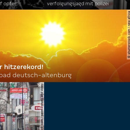
f opfer
verfolgungsjagd mit polizei
© shutterstock.com | ne
r hitzerekord!
 bad deutsch-altenburg
© shutterstock.com | pavel l photo and video