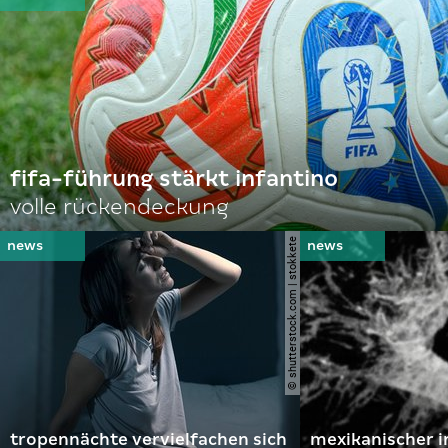
fifa-führung stärkt infantino
volle rückendeckung
© shutterstock.com | stokkete
tropennächte vervielfachen sich
mexikanischer i