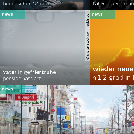
heuer schon 34 in wien
täter feuerten au
© shutterstock.com | soldatooff
wieder neue
vater in gefriertruhe
41,2 grad in
pension kassiert