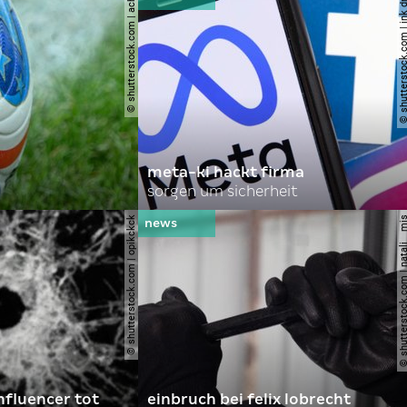
© shutterstock.com | achpf
© shutterstock.com | i
meta-ki hackt firma
sorgen um sicherheit
© shutterstock.com | opikckck
© shutterstock.com | nata
nfluencer tot
einbruch bei felix lobrecht