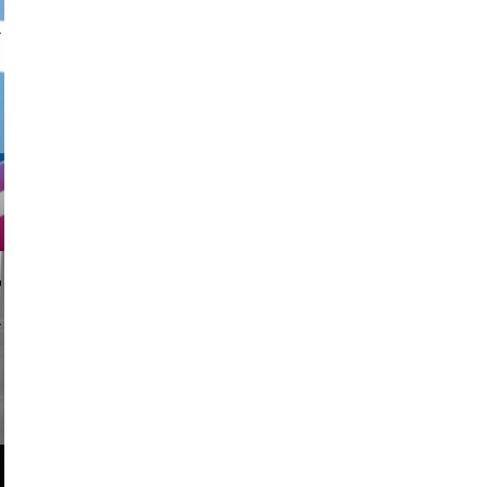
nk drop
li _ mis