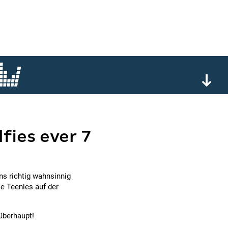
lfies ever 7
ns richtig wahnsinnig
e Teenies auf der
überhaupt!