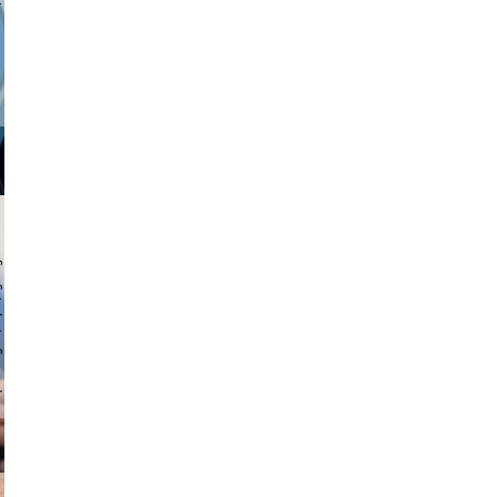
a sukoff
 hochmuth