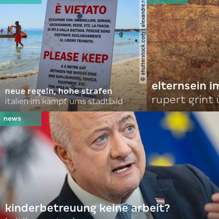
© shutterstock.com | alexandre.rosa
elternsein 
neue regeln, hohe strafen
rupert grint
italien im kampf ums stadtbild
kinderbetreuung keine arbeit?