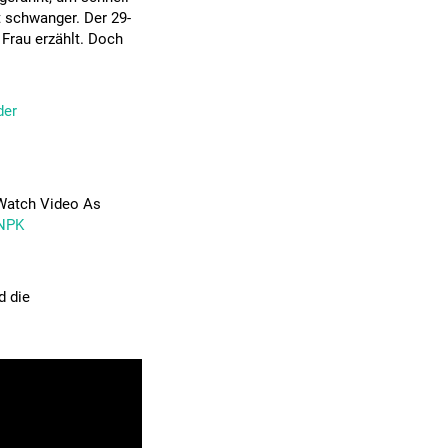
 schwanger. Der 29-
 Frau erzählt. Doch
er
Watch Video As
MNPK
d die