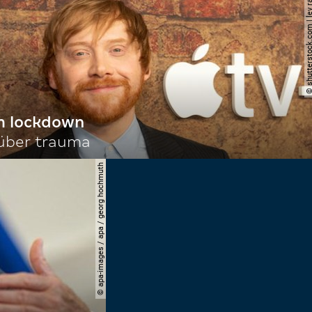
© shutterstock.com | le
im lockdown
 über trauma
© apa-images / apa / georg hochmuth