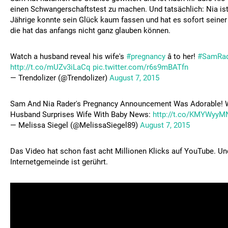
einen Schwangerschaftstest zu machen. Und tatsächlich: Nia ist
Jährige konnte sein Glück kaum fassen und hat es sofort seiner
die hat das anfangs nicht ganz glauben können.
Watch a husband reveal his wife's
#pregnancy
â to her!
#SamRad
http://t.co/mUZv3iLaCq
pic.twitter.com/r6s9mBATfn
— Trendolizer (@Trendolizer)
August 7, 2015
Sam And Nia Rader's Pregnancy Announcement Was Adorable! 
Husband Surprises Wife With Baby News:
http://t.co/KMYWyy
— Melissa Siegel (@MelissaSiegel89)
August 7, 2015
Das Video hat schon fast acht Millionen Klicks auf YouTube. Un
Internetgemeinde ist gerührt.