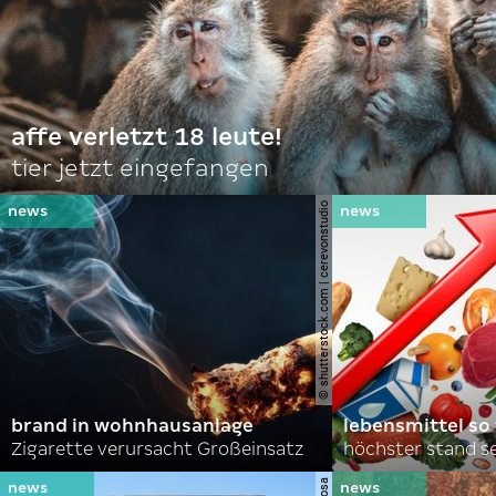
affe verletzt 18 leute!
tier jetzt eingefangen
© shutterstock.com | cerevonstudio
brand in wohnhausanlage
lebensmittel so
Zigarette verursacht Großeinsatz
höchster stand se