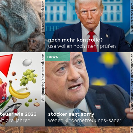
© shutterstock.com | domuephoto
© shutterstock.com | joshu
noch mehr kontrolle?
usa wollen noch mehr prüfen
© lightspring/shutterstock.com
© apa-images / apa / georg
 teuer wie 2023
stocker sagt sorry
it drei jahren
wegen kinderbetreuungs-sager