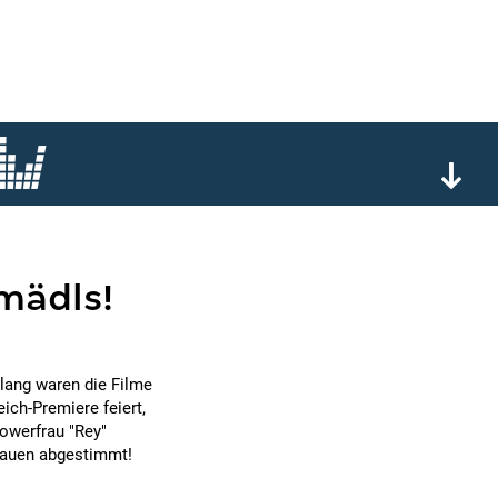
mädls!
slang waren die Filme
ich-Premiere feiert,
Powerfrau "Rey"
rauen abgestimmt!