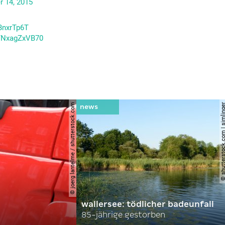
 14, 2015
UBnxrTp6T
m/NxagZxVB70
© joerg lantelme / shutterstock.com
© shutterstock.com | si
wallersee: tödlicher badeunfall
85-jährige gestorben