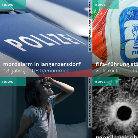
© shutterstock.com | spitzi-foto
mordalarm in langenzersdorf
fifa-führung st
18-jähriger festgenommen
volle rückendeck
© shutterstock.com | stokkete
mexikanische