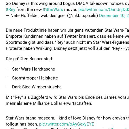
So Disney is throwing around bogus DMCA takedown notices ove
#Rey
from the new
#StarWars
movie.
pic.twitter.com/OnnUnjDd
— Nate Hoffelder, web designer (@inkbitspixels)
December 10, 
Die neue Produktlinie haben wir übrigens wütenden Star Wars-F
Empörte Kundinnen haben auf Twitter kritisiert, dass es keine w
Sportmode gibt und dass "Rey" auch nicht im Star Wars-Figurenset
Proteste haben Wirkung: Disney setzt jetzt voll auf den "Rey"-Hy
Die größten Renner sind:
Star Wars Handtasche
Stormtrooper Halskette
Dark Side Wimperntusche
Mit "Rey" als Zugpferd wird Star Wars bis Ende des Jahres vorau
mehr als eine Milliarde Dollar erwirtschaften.
Star Wars brand mascara. I kind of love Disney for how craven 
rollout has been.
pic.twitter.com/oAyGexyEYE