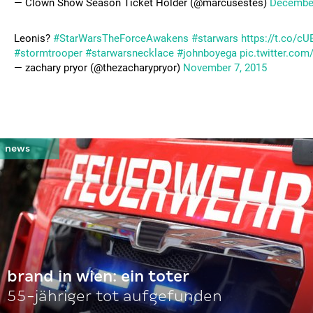
— Clown Show Season Ticket Holder (@marcusestes)
December
Leonis?
#StarWarsTheForceAwakens
#starwars
https://t.co/c
#stormtrooper
#starwarsnecklace
#johnboyega
pic.twitter.co
— zachary pryor (@thezacharypryor)
November 7, 2015
brand in wien: ein toter
55-jähriger tot aufgefunden