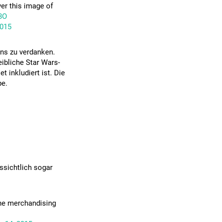
r this image of
3O
2015
ans zu verdanken.
eibliche Star Wars-
 inkludiert ist. Die
pe.
ssichtlich sogar
the merchandising