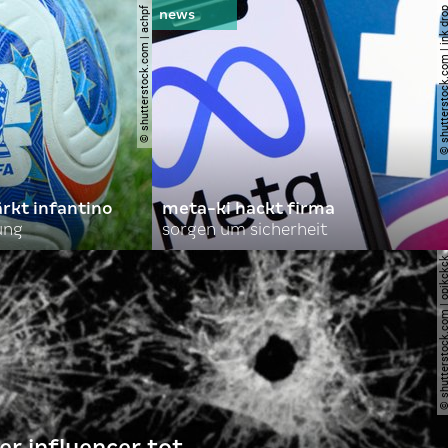
© shutterstock.com | achpf
© shutterstock.com | i
ärkt infantino
meta-ki hackt firma
ung
sorgen um sicherheit
© shutterstock.com | o
r influencer tot