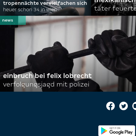
tropennächte vervielfachen sich
täter feuert
heuer schon 34 in wien
einbruch bei felix lobrecht
verfolgungsjagd mit polizei