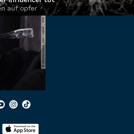
en auf opfer
© shutterstock.com | natali _ mis