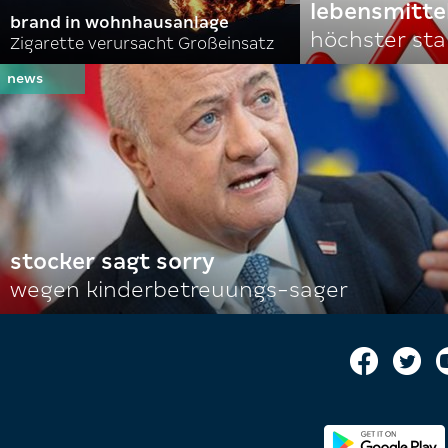
lebensmitte
brand in wohnhausanlage
höchster stan
Zigarette verursacht Großeinsatz
stocker sagt sorry
wegen kinderbetreuungs-sager