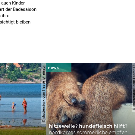
 auch Kinder
art der Badesaison
 ihre
ichtigt bleiben.
© shutterstock.com | lasse johansson
© shutterstock.com | 
hitzewelle? hundefleisch hilft?
nordkoreas sommerliche empfehlungen