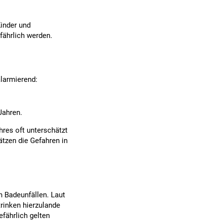
Kinder und
ährlich werden.
alarmierend:
Jahren.
res oft unterschätzt
tzen die Gefahren in
n Badeunfällen. Laut
trinken hierzulande
fährlich gelten