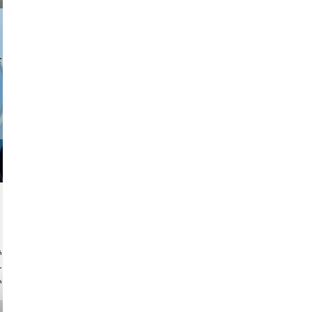
a sukoff
ock.com