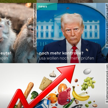
© shutterstock.com | domuephoto
© shutterstock.com | joshu
leute!
noch mehr kontrolle?
angen
usa wollen noch mehr prüfen
© lightspring/shutterst