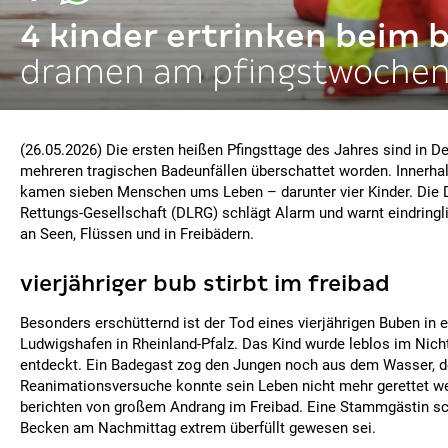
4 kinder ertrinken beim 
dramen am pfingstwoche
(26.05.2026) Die ersten heißen Pfingsttage des Jahres sind in D
mehreren tragischen Badeunfällen überschattet worden. Innerha
kamen sieben Menschen ums Leben – darunter vier Kinder. Die 
Rettungs-Gesellschaft (DLRG) schlägt Alarm und warnt eindringl
an Seen, Flüssen und in Freibädern.
vierjähriger bub stirbt im freibad
Besonders erschütternd ist der Tod eines vierjährigen Buben in 
Ludwigshafen in Rheinland-Pfalz. Das Kind wurde leblos im N
entdeckt. Ein Badegast zog den Jungen noch aus dem Wasser, do
Reanimationsversuche konnte sein Leben nicht mehr gerettet w
berichten von großem Andrang im Freibad. Eine Stammgästin sch
Becken am Nachmittag extrem überfüllt gewesen sei.