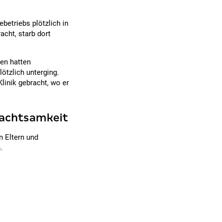
betriebs plötzlich in
cht, starb dort
en hatten
ötzlich unterging.
linik gebracht, wo er
nachtsamkeit
n Eltern und
.