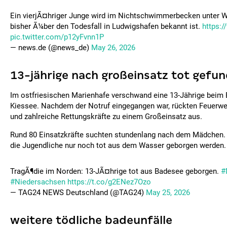
Ein vierjÃ¤hriger Junge wird im Nichtschwimmerbecken unter 
bisher Ã¼ber den Todesfall in Ludwigshafen bekannt ist.
https:/
pic.twitter.com/p12yFvnn1P
— news.de (@news_de)
May 26, 2026
13-jährige nach großeinsatz tot gefu
Im ostfriesischen Marienhafe verschwand eine 13-Jährige beim
Kiessee. Nachdem der Notruf eingegangen war, rückten Feuerwe
und zahlreiche Rettungskräfte zu einem Großeinsatz aus.
Rund 80 Einsatzkräfte suchten stundenlang nach dem Mädchen. 
die Jugendliche nur noch tot aus dem Wasser geborgen werden.
TragÃ¶die im Norden: 13-JÃ¤hrige tot aus Badesee geborgen.
#
#Niedersachsen
https://t.co/g2ENez7Ozo
— TAG24 NEWS Deutschland (@TAG24)
May 25, 2026
weitere tödliche badeunfälle