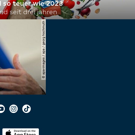
l so teuer wie 2023
d seit drei jahren
© apa-images / apa / georg hochmuth