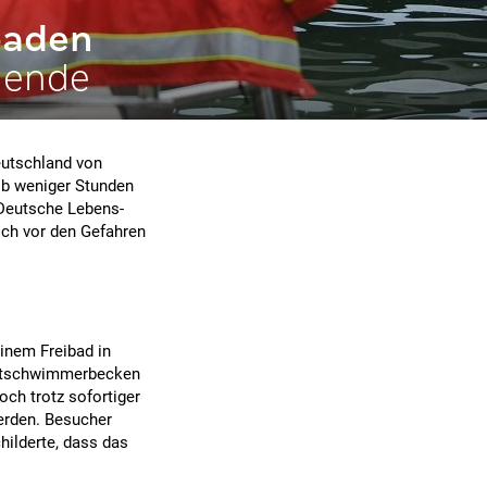
baden
nende
eutschland von
lb weniger Stunden
Deutsche Lebens-
ich vor den Gefahren
einem Freibad in
ichtschwimmerbecken
ch trotz sofortiger
erden. Besucher
ilderte, dass das