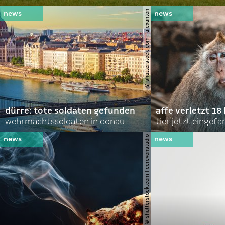
© shutterstock.com | alexanton
dürre: tote soldaten gefunden
affe verletzt 18 
wehrmachtssoldaten in donau
tier jetzt eingef
© shutterstock.com | cerevonstudio